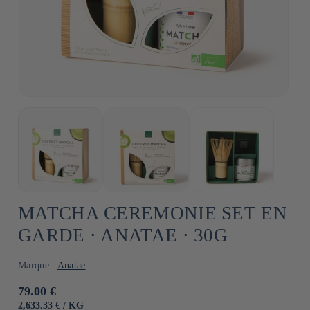
MATCHA CEREMONIE SET EN
GARDE ⋅ ANATAE ⋅ 30G
Marque :
Anatae
Normale
79.00 €
prijs
EENHEIDSPRIJS
PER
2,633.33 €
/
KG