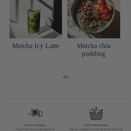
Matcha Icy Latte
Matcha chia
pudding
‹
›
Gratis bezorging
10% vermindering
*vanaf 50€ bij een afhaalpunt in
*op uw volgende bestelling bij inschrijving