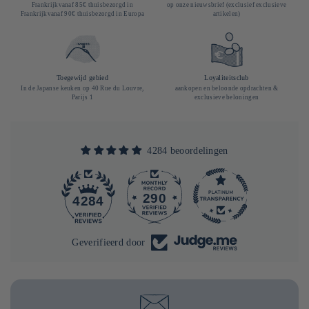
Frankrijkvanaf 85€ thuisbezorgd in
op onze nieuwsbrief (exclusief exclusieve
Frankrijkvanaf 90€ thuisbezorgd in Europa
artikelen)
Toegewijd gebied
Loyaliteitsclub
In de Japanse keuken op 40 Rue du Louvre,
aankopen en beloonde opdrachten &
Parijs 1
exclusieve beloningen
4284 beoordelingen
290
4284
Geverifieerd door