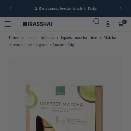
naf 90€ in
🍙 Restaurants, boetiek & café in Parijs
0
Home
Thee en infusies
Japanse matcha -thee
Matcha
ceremonie set en garde ⋅ Anatae ⋅ 30g