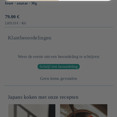
fouet ⋅ anatae ⋅ 30g
Prix
79.00 €
habituel
PRIX
PAR
2,633.33 €
/
KG
UNITAIRE
Klantbeoordelingen
Wees de eerste om een beoordeling te schrijven
Schrijf een beoordeling
Geen items gevonden
Japans koken met onze recepten