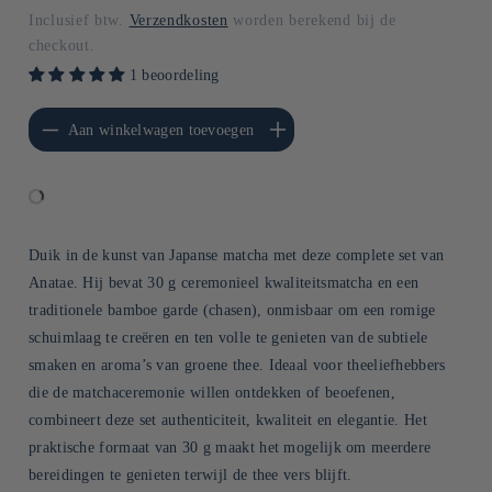
Inclusief btw.
Verzendkosten
worden berekend bij de
checkout.
1 beoordeling
erlagen voor Default
Aantal verhogen voor Default
Aan winkelwagen toevoegen
Title
Title
Duik in de kunst van Japanse matcha met deze complete set van
Anatae. Hij bevat 30 g ceremonieel kwaliteitsmatcha en een
traditionele bamboe garde (chasen), onmisbaar om een romige
schuimlaag te creëren en ten volle te genieten van de subtiele
smaken en aroma’s van groene thee. Ideaal voor theeliefhebbers
die de matchaceremonie willen ontdekken of beoefenen,
combineert deze set authenticiteit, kwaliteit en elegantie. Het
praktische formaat van 30 g maakt het mogelijk om meerdere
bereidingen te genieten terwijl de thee vers blijft.