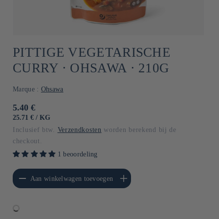
PITTIGE VEGETARISCHE
CURRY ⋅ OHSAWA ⋅ 210G
Marque :
Ohsawa
Normale
5.40 €
prijs
EENHEIDSPRIJS
PER
25.71 €
/
KG
Inclusief btw.
Verzendkosten
worden berekend bij de
checkout.
1 beoordeling
erlagen voor Default
Aantal verhogen voor Default
Aan winkelwagen toevoegen
Title
Title