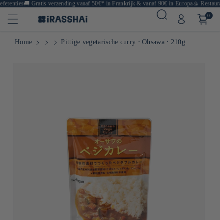
erenties
🚚
Gratis verzending vanaf 50€* in Frankrijk & vanaf 90€ in Europa
🍙 Restaurant
0
Home
Pittige vegetarische curry ⋅ Ohsawa ⋅ 210g