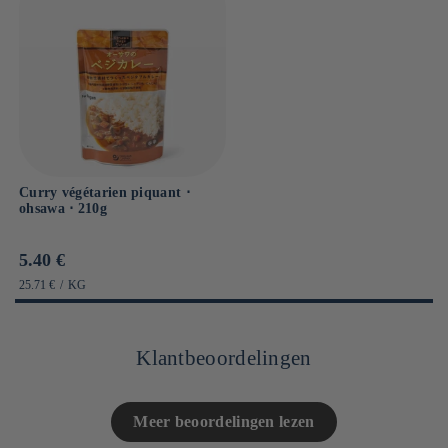
Curry végétarien piquant ⋅
ohsawa ⋅ 210g
Prix
5.40 €
habituel
PRIX
PAR
25.71 €
/
KG
UNITAIRE
Klantbeoordelingen
Meer beoordelingen lezen