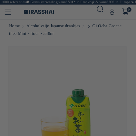
000 referenties
🚚
Gratis verzending vanaf 50€* in Frankrijk & vanaf 90€ in Europa
🍙 Res
0
Home
Alcoholvrije Japanse drankjes
Oi Ocha Groene
thee Mini ⋅ Itoen ⋅ 330ml