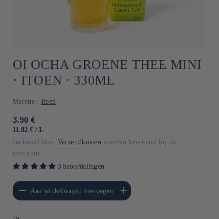
OI OCHA GROENE THEE MINI
⋅ ITOEN ⋅ 330ML
Marque :
Itoen
Normale
3.90 €
prijs
EENHEIDSPRIJS
PER
11.82 €
/
L
Inclusief btw.
Verzendkosten
worden berekend bij de
checkout.
3 beoordelingen
erlagen voor Default
Aantal verhogen voor Default
Aan winkelwagen toevoegen
Title
Title