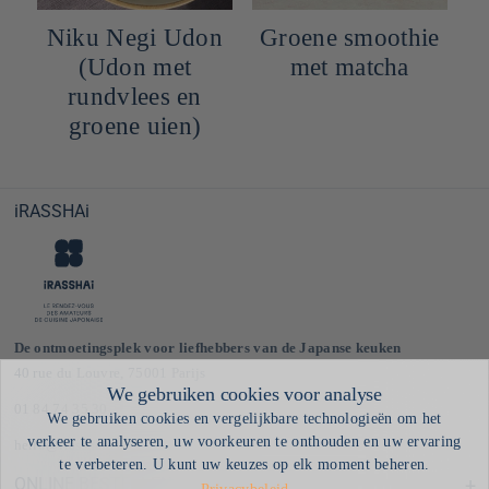
Niku Negi Udon
Groene smoothie
(Udon met
met matcha
rundvlees en
groene uien)
iRASSHAi
De ontmoetingsplek voor liefhebbers van de Japanse keuken
40 rue du Louvre, 75001 Parijs
01 84 74 35 30
hello@irasshai.co
ONLINE BESTELLEN