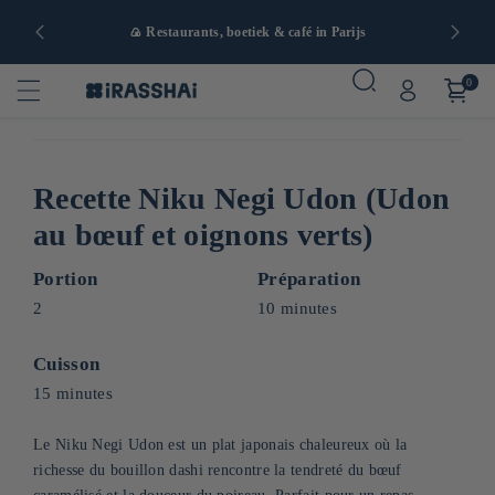
naf 90€ in
🍙 Restaurants, boetiek & café in Parijs
0
Recette Niku Negi Udon (Udon
au bœuf et oignons verts)
Portion
Préparation
2
10 minutes
Cuisson
15 minutes
Le Niku Negi Udon est un plat japonais chaleureux où la
richesse du bouillon dashi rencontre la tendreté du bœuf