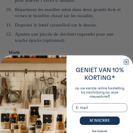
pour enlever l’excès d’amidon.
Répartissez les nouilles udon dans deux grands bols et
versez le bouillon chaud sur les nouilles.
Disposez le bœuf caramélisé sur le dessus.
Ajoutez une pincée de shichimi togarashi pour une
touche épicée (optionnel).
blank
GENIET VAN 10%
KORTING*
Onze aanbevelingen voor dit recept:
op uw eerste online bestelling
bij inschrijving op onze
nieuwsbrief!
Email
M’INSCRIRE
Nee bedankt