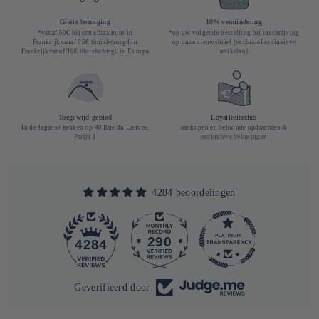
Gratis bezorging
10% vermindering
*vanaf 50€ bij een afhaalpunt in
*op uw volgende bestelling bij inschrijving
Frankrijkvanaf 85€ thuisbezorgd in
op onze nieuwsbrief (exclusief exclusieve
Frankrijkvanaf 90€ thuisbezorgd in Europa
artikelen)
Toegewijd gebied
Loyaliteitsclub
In de Japanse keuken op 40 Rue du Louvre,
aankopen en beloonde opdrachten &
Parijs 1
exclusieve beloningen
4284 beoordelingen
290
4284
Geverifieerd door