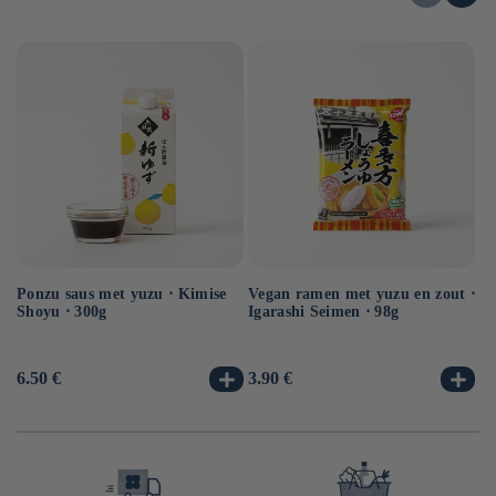
Ponzu saus met yuzu ⋅ Kimise
Vegan ramen met yuzu en zout ⋅
Ve
Shoyu ⋅ 300g
Igarashi Seimen ⋅ 98g
Hi
10
Normale
6.50 €
Normale
3.90 €
No
3.
prijs
prijs
pr