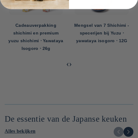
Cadeauverpakking
Mengsel van 7 Shichimi -
shichimi en premium
specerijen bij Yuzu ⋅
yuzu shichimi ⋅ Yawataya
yawataya isogoro ⋅ 12G
Isogoro ⋅ 26g
‹
›
De essentie van de Japanse keuken
Alles bekijken