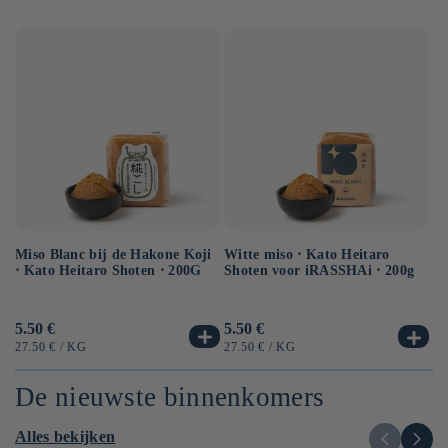
Miso Blanc bij de Hakone Koji
Ge
Witte miso ⋅ Kato Heitaro
⋅ Kato Heitaro Shoten ⋅ 200G
so
Shoten voor iRASSHAi ⋅ 200g
50
Normale
5.50 €
No
6.
Normale
5.50 €
prijs
pr
prijs
EENHEIDSPRIJS
PER
EE
EENHEIDSPRIJS
PER
27.50 €
/
KG
12
27.50 €
/
KG
De nieuwste binnenkomers
Alles bekijken