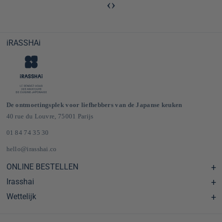
‹
›
iRASSHAi
De ontmoetingsplek voor liefhebbers van de Japanse keuken
40 rue du Louvre, 75001 Parijs
01 84 74 35 30
hello@irasshai.co
ONLINE BESTELLEN
Irasshai
Centre d'aide & FAQ
Livraison et frais de port en France & Europe
Wettelijk
Schema's
Épicerie japonaise en ligne
Le concept iRASSHAi
CGV
Het loyaliteitsprogramma