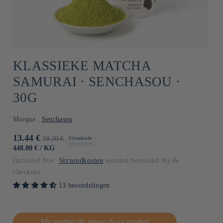
KLASSIEKE MATCHA
SAMURAI ⋅ SENCHASOU ⋅
30G
Marque :
Senchasou
Aanbiedingsprijs
13.44 €
Normale
19.20 €
Uitverkocht
prijs
EENHEIDSPRIJS
PER
448.00 €
/
KG
Inclusief btw.
Verzendkosten
worden berekend bij de
checkout.
13 beoordelingen
Me notifier du retour de ce produit