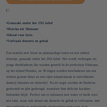
•Gemaakt onder het JAS-label
•Matcha uit Shimane
•Ideaal voor latte.
•Verfraait desserts en gebak
Een matcha met frisse en plantaardige tonen en een subtiel
bittertje, gemaakt onder het JAS-label. Het wordt verkregen uit
jonge theebladeren die worden geteeld in de prefectuur Shimane,
op het eiland Honshu, en 30 dagen worden beschaduwd om een
intense groene kleur en een rijke umamismaak te ontwikkelen
dankzij theanine en chlorofyl. Na de oogst worden de bladeren
gestoomd en plat gedroogd, waardoor hun delicate karakter
behouden blijft. Perfect om te infuseren met water of melk voor
een latte, maar ook ideaal om desserts en gebak te verfraaien, met
een verfijnde en aromatische plantaardige toets voor al je