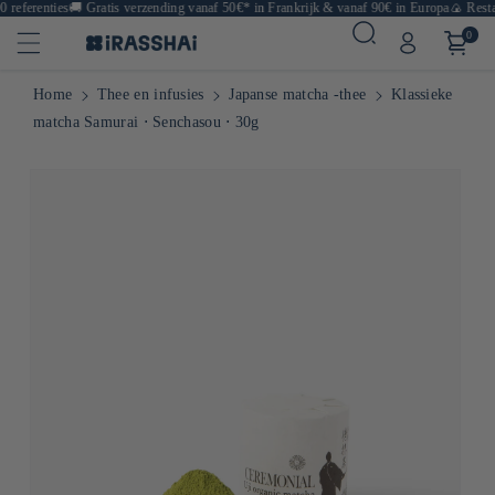
referenties
🚚
Gratis verzending vanaf 50€* in Frankrijk & vanaf 90€ in Europa
🍙 Restau
0
Home
Thee en infusies
Japanse matcha -thee
Klassieke
matcha Samurai ⋅ Senchasou ⋅ 30g