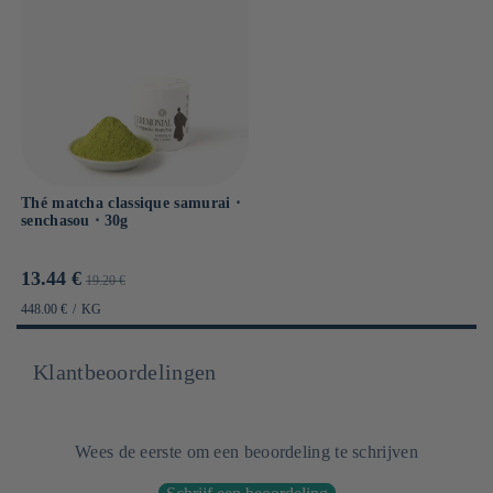
Thé matcha classique samurai ⋅
senchasou ⋅ 30g
Prix
Prix
13.44 €
19.20 €
promotionnel
habituel
PRIX
PAR
448.00 €
/
KG
UNITAIRE
Klantbeoordelingen
Wees de eerste om een beoordeling te schrijven