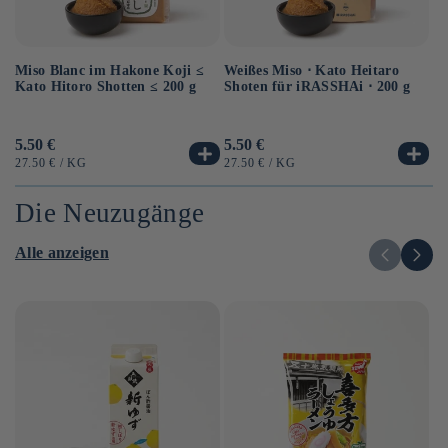
Miso Blanc im Hakone Koji ≤
Au
Weißes Miso ⋅ Kato Heitaro
Kato Hitoro Shotten ≤ 200 g
So
Shoten für iRASSHAi ⋅ 200 g
Sh
Normaler
5.50 €
No
6.
Normaler
5.50 €
Preis
Pr
Preis
GRUNDPREIS
PRO
G
GRUNDPREIS
PRO
27.50 €
/
KG
12
27.50 €
/
KG
Die Neuzugänge
Alle anzeigen