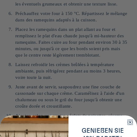
les éventuels grumeaux et obtenir une texture lisse.
Préchauffez votre four à 150 °C. Répartissez le mélange
dans des ramequins adaptés à la cuisson.
Placez les ramequins dans un plat allant au four et
remplissez le plat d'eau chaude jusqu'à mi-hauteur des
ramequins. Faites cuire au four pendant environ 30 à 35
minutes, ou jusqu'à ce que les bords soient pris mais
que le centre reste légèrement tremblotant.
Laissez refroidir les crèmes brûlées à température
ambiante, puis réfrigérez pendant au moins 3 heures,
voire toute la nuit.
Juste avant de servir, saupoudrez une fine couche de
cassonade sur chaque crème. Caramélisez à l'aide d'un
chalumeau ou sous le gril du four jusqu'à obtenir une
croûte dorée et croustillante.
Ajouter, selon vos envies : éclats de noisettes, sésame
noir, kinako ou une touche de chantilly au yuzu.
GENIEßEN SIE