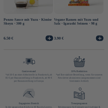
Ponzu-Sauce mit Yuzu ⋅ Kimise
Vegane Ramen mit Yuzu und
Ve
Shoyu ⋅ 300 g
Salz ⋅ Igarashi Seimen ⋅ 98 g
Hi
10
Normaler
6.50 €
Normaler
3.90 €
No
3.
Preis
Preis
Pr
Gratisversand
10% Reduktion
*ab 50 € an einer Abholstelle in Frankreich, ab
*auf Ihre nächste Bestellung, wenn Sie unseren
85 € per Hauszustellung in Frankreich, ab 90 €
Newsletter abonnieren (ausgenommen sind
per Hauszustellung in Europa
bestimmte Artikel)
Engagierter Bereich
Treueprogramm
In der japanischen Küche in 40 Rue du Louvre,
Belohnungen für Einkäufe und Aufträge &