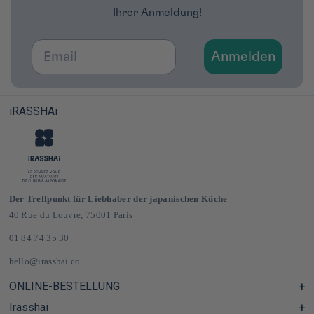
Ihrer Anmeldung!
Email
Anmelden
iRASSHAi
Der Treffpunkt für Liebhaber der japanischen Küche
40 Rue du Louvre, 75001 Paris
01 84 74 35 30
hello@irasshai.co
ONLINE-BESTELLUNG
Irasshai
Hilfezentrum & FAQ