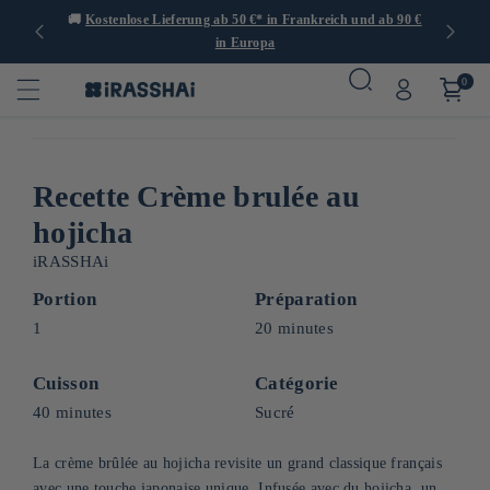
er 1.000
🚚
Kostenlose Lieferung ab 50 €* in Frankreich und ab 90 €
🍙
in Europa
0
Recette Crème brulée au
hojicha
iRASSHAi
Portion
Préparation
1
20 minutes
Cuisson
Catégorie
40 minutes
Sucré
La crème brûlée au hojicha revisite un grand classique français
avec une touche japonaise unique. Infusée avec du hojicha, un