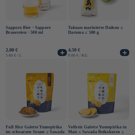
Sapporo Bier ⋅ Sapporo
Takuan marinierte Daikon ≤
Brauereien ⋅ 500 ml
Daruma ≤ 500 g
Normaler
2.80 €
Normaler
4.50 €
Preis
Preis
GRUNDPREIS
PRO
GRUNDPREIS
PRO
5.60 €
/
L
9.00 €
/
KG
Full Rice Galette Yumepirika
Vollreiz Galette Yumepirika in
im schwarzen Sesam ≤ Sawada
Mais ≤ Sawada Beikokuten ≤