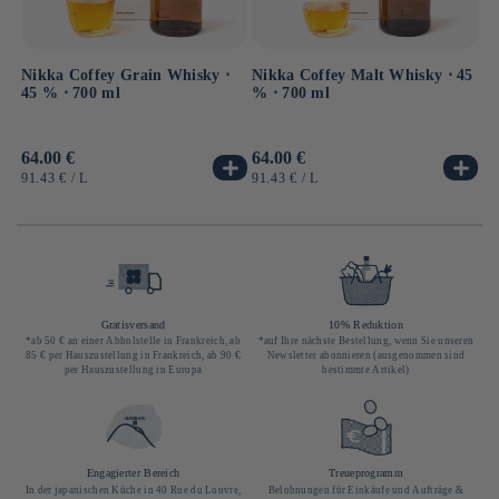
Nikka Coffey Grain Whisky ⋅
Nikka Coffey Malt Whisky ⋅ 45
45 % ⋅ 700 ml
% ⋅ 700 ml
Normaler
64.00 €
Normaler
64.00 €
Preis
Preis
GRUNDPREIS
PRO
GRUNDPREIS
PRO
91.43 €
/
L
91.43 €
/
L
Gratisversand
10% Reduktion
*ab 50 € an einer Abholstelle in Frankreich, ab
*auf Ihre nächste Bestellung, wenn Sie unseren
85 € per Hauszustellung in Frankreich, ab 90 €
Newsletter abonnieren (ausgenommen sind
per Hauszustellung in Europa
bestimmte Artikel)
Engagierter Bereich
Treueprogramm
In der japanischen Küche in 40 Rue du Louvre,
Belohnungen für Einkäufe und Aufträge &