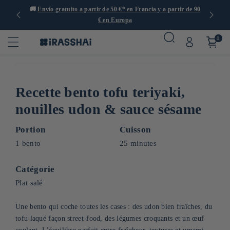
s de 1000
🚚
Envío gratuito a partir de 50 €* en Francia y a partir de 90

€ en Europa
0
Recette bento tofu teriyaki,
nouilles udon & sauce sésame
Portion
Cuisson
1 bento
25 minutes
Catégorie
Plat salé
Une bento qui coche toutes les cases : des udon bien fraîches, du
tofu laqué façon street-food, des légumes croquants et un œuf