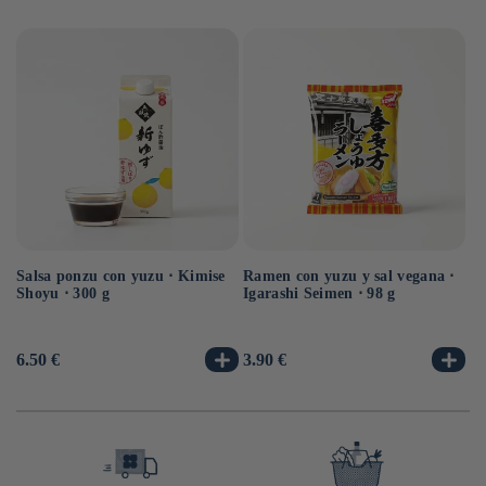
Salsa ponzu con yuzu ⋅ Kimise
Ramen con yuzu y sal vegana ⋅
Ra
Shoyu ⋅ 300 g
Igarashi Seimen ⋅ 98 g
Hi
10
Precio
6.50 €
Precio
3.90 €
Pr
3.
habitual
habitual
ha