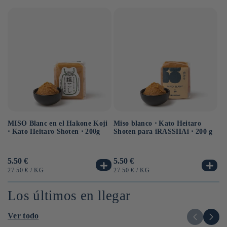
MISO Blanc en el Hakone Koji
Sa
Miso blanco ⋅ Kato Heitaro
⋅ Kato Heitaro Shoten ⋅ 200g
eq
Shoten para iRASSHAi ⋅ 200 g
⋅ 
Precio
5.50 €
Pr
6.
Precio
5.50 €
habitual
ha
habitual
PRECIO
POR
PR
PRECIO
POR
27.50 €
/
KG
12
27.50 €
/
KG
UNITARIO
UN
UNITARIO
Los últimos en llegar
Ver todo