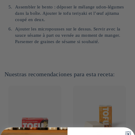
Assembler le bento : déposer le mélange udon-légumes
dans la boîte. Ajouter le tofu teriyaki et l’œuf ajitama
coupé en deux.
Ajouter les micropousses sur le dessus. Servir avec la
sauce sésame à part ou versée au moment de manger.
Parsemer de graines de sésame si souhaité.
Nuestras recomendaciones para esta receta: