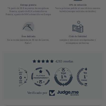
Entrega gratuita
10% de reducción
*A partir de 50 € en puntos de recogida en
*en tu próximo pedido al suscribirte a nuestro
Francia; a partir de 85 € a domicilio en
boletín (excepto artículos excluidos)
Francia; a partir de 90 € a domicilio en Europa
Área dedicada
Club de fidelidad
En la cocina japonesa en 40 rue du Louvre,
compras y misiones recompensadas y
París 1
recompensas exclusivas
4283 reseñas
290
4283
Verificado por