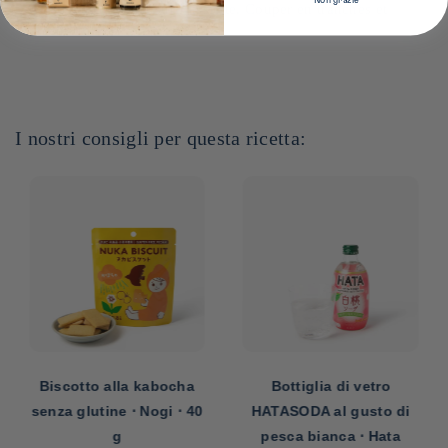
à ce qu’il coule sur l’assiette. Couper en tranches et
servir.
I nostri consigli per questa ricetta:
Biscotto alla kabocha
Bottiglia di vetro
senza glutine ⋅ Nogi ⋅ 40
HATASODA al gusto di
g
pesca bianca ⋅ Hata