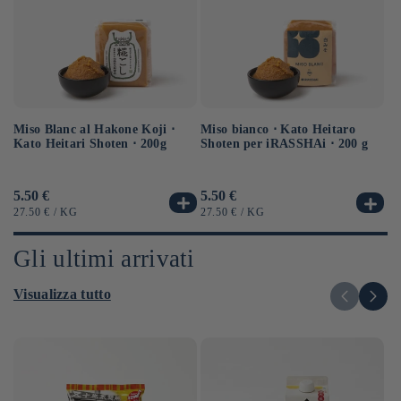
Miso Blanc al Hakone Koji ⋅
Sa
Miso bianco ⋅ Kato Heitaro
Kato Heitari Shoten ⋅ 200g
eq
Shoten per iRASSHAi ⋅ 200 g
⋅ 
Prezzo
5.50 €
Pr
6.
Prezzo
5.50 €
di
di
di
PREZZO
PER
P
PREZZO
PER
27.50 €
/
KG
12
27.50 €
/
KG
listino
li
listino
UNITARIO
UN
UNITARIO
Gli ultimi arrivati
Visualizza tutto