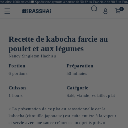
oltre 1000 articoli
🚚
Spedizione gratuita a partire da 50 €* in Francia e da 90 € in Europ
0
Recette de kabocha farcie au
poulet et aux légumes
Nancy Singleton Hachisu
Portion
Préparation
6 portions
50 minutes
Cuisson
Catégorie
1 hours
Salé, viande, volaille, plat
« La présentation de ce plat est sensationnelle car la
kabocha (citrouille japonaise) est cuite entière à la vapeur
et servie avec une sauce crémeuse aux petits pois. »