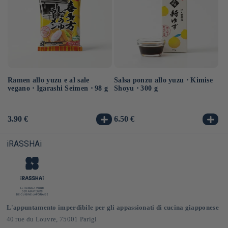
Ramen allo yuzu e al sale
Salsa ponzu allo yuzu ⋅ Kimise
Ra
vegano ⋅ Igarashi Seimen ⋅ 98 g
Shoyu ⋅ 300 g
ve
Prezzo
3.90 €
Prezzo
6.50 €
Pr
3.
di
di
di
listino
listino
li
iRASSHAi
L'appuntamento imperdibile per gli appassionati di cucina giapponese
40 rue du Louvre, 75001 Parigi