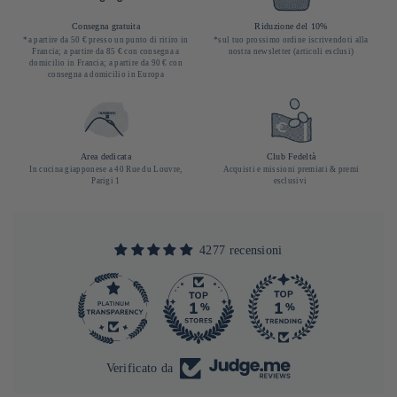
Consegna gratuita
Riduzione del 10%
*a partire da 50 € presso un punto di ritiro in
*sul tuo prossimo ordine iscrivendoti alla
Francia; a partire da 85 € con consegna a
nostra newsletter (articoli esclusi)
domicilio in Francia; a partire da 90 € con
consegna a domicilio in Europa
Area dedicata
Club Fedeltà
In cucina giapponese a 40 Rue du Louvre,
Acquisti e missioni premiati & premi
Parigi 1
esclusivi
4277 recensioni
290
4277
Verificato da