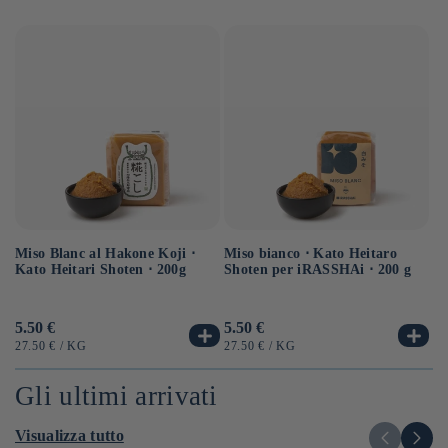
Miso Blanc al Hakone Koji ⋅
Sa
Miso bianco ⋅ Kato Heitaro
Kato Heitari Shoten ⋅ 200g
eq
Shoten per iRASSHAi ⋅ 200 g
⋅ 
Prezzo
5.50 €
Pr
6.
Prezzo
5.50 €
di
di
di
PREZZO
PER
P
PREZZO
PER
27.50 €
/
KG
12
27.50 €
/
KG
listino
li
listino
UNITARIO
UN
UNITARIO
Gli ultimi arrivati
Visualizza tutto