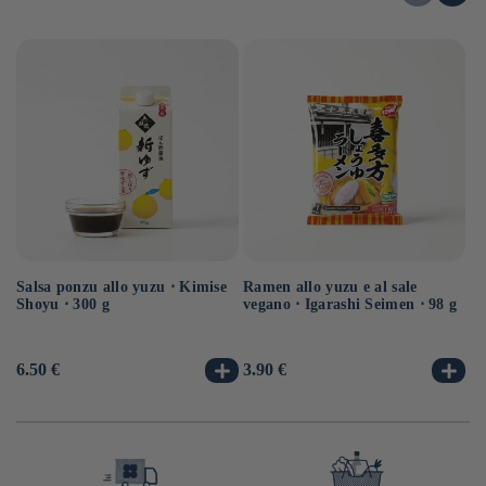
Salsa ponzu allo yuzu ⋅ Kimise
Ramen allo yuzu e al sale
Ra
Shoyu ⋅ 300 g
vegano ⋅ Igarashi Seimen ⋅ 98 g
ve
Prezzo
6.50 €
Prezzo
3.90 €
Pr
3.
di
di
di
listino
listino
li