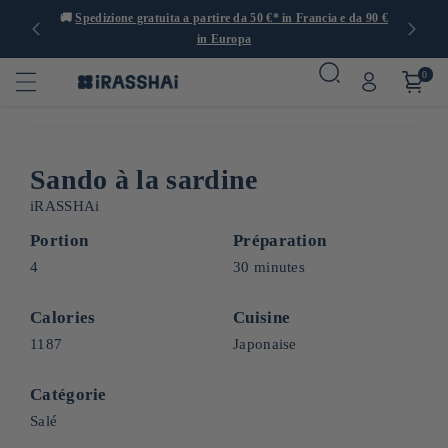
 con oltre
🚚
Spedizione gratuita a partire da 50 €* in Francia e da 90 €
in Europa
0
Sando à la sardine
iRASSHAi
Portion
Préparation
4
30 minutes
Calories
Cuisine
1187
Japonaise
Catégorie
Salé