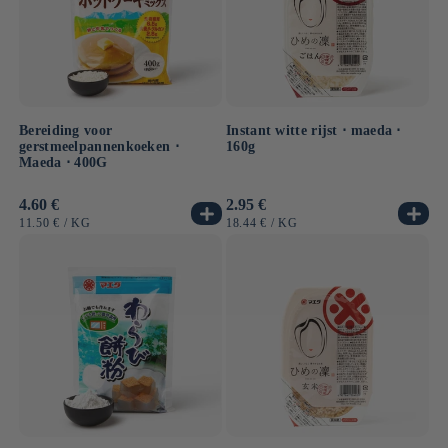
zoals GABA-rijst.
Bereiding voor
Instant witte rijst ⋅ maeda ⋅
gerstmeelpannenkoeken ⋅
160g
Maeda ⋅ 400G
Normale
4.60 €
Normale
2.95 €
prijs
prijs
EENHEIDSPRIJS
PER
EENHEIDSPRIJS
PER
11.50 €
/
KG
18.44 €
/
KG