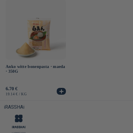
Anko witte bonenpasta ⋅ maeda
⋅ 350G
Normale
6.70 €
prijs
EENHEIDSPRIJS
PER
19.14 €
/
KG
iRASSHAi