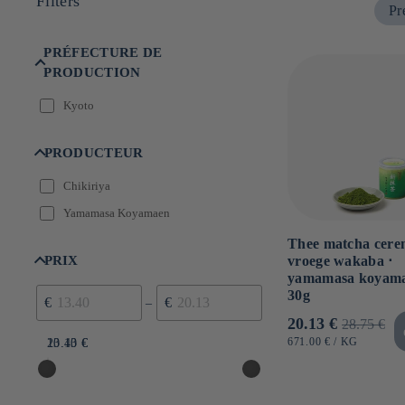
Filters
Pr
:
PRÉFECTURE DE
PRODUCTION
Kyoto
PRODUCTEUR
Chikiriya
Yamamasa Koyamaen
Thee matcha cere
PRIX
vroege wakaba ⋅
yamamasa koyama
30g
€
€
–
Aanbiedingsprij
20.13 €
Normale
28.75 €
prijs
EENHEIDSPRIJS
PER
671.00 €
/
KG
13.40 €
20.13 €