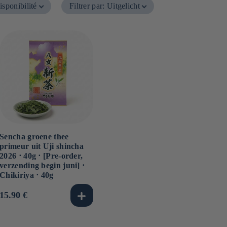
isponibilité
Filtrer par
:
Uitgelicht
Sencha groene thee
primeur uit Uji shincha
2026 ⋅ 40g ⋅ [Pre-order,
verzending begin juni] ⋅
Chikiriya ⋅ 40g
Normale
15.90 €
prijs