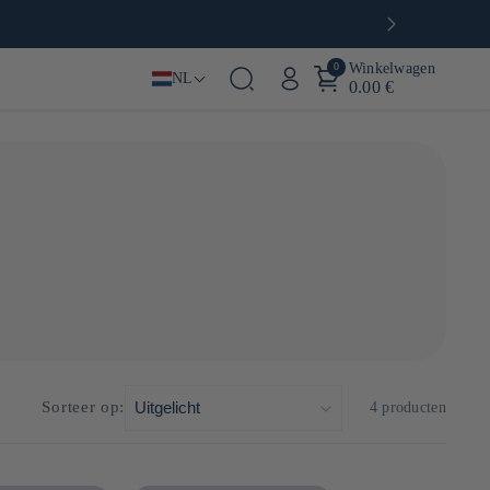
0
Winkelwagen
NL
0.00 €
duit saisonnier très attendu, symbole du renouveau
richesse en acides aminés, notamment la théanine ; accumulée
Sorteer op:
4 producten