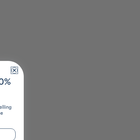
10%
lling
ze