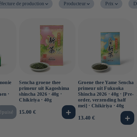
éfecture de production
Producteur
Prix
D
monie
Sencha groene thee
Groene thee Yame Sencha
primeur uit Kagoshima
primeur uit Fukuoka
en ⋅
shincha 2026 ⋅ 40g ⋅
Shincha 2026 ⋅ 40g ⋅ [Pre-
Chikiriya ⋅ 40g
order, verzending half
mei] ⋅ Chikiriya ⋅ 40g
s
Normale
15.00 €
épuisé
Normale
13.40 €
prijs
prijs