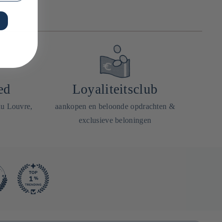
ed
Loyaliteitsclub
du Louvre,
aankopen en beloonde opdrachten &
exclusieve beloningen