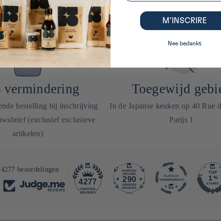
M’INSCRIRE
Nee bedankt
 vermindering
Toegewijd gebi
de bestelling bij inschrijving
In de Japanse keuken op 40 Rue 
wsbrief (exclusief exclusieve
Parijs 1
artikelen)
4277 beoordelingen
290
4277