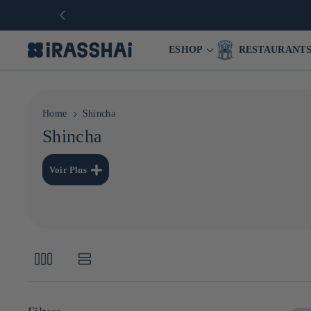
ESHOP
RESTAURANT
Home
Shincha
C
Shincha
o
Le shincha (新茶, littéralement « nouveau thé ») désigne la 
Voir Plus
printanier.
l
Le shincha se distingue par une fraîcheur particulière due 
l
pendant l'hiver faute de photosynthèse.
e
c
t
i
e