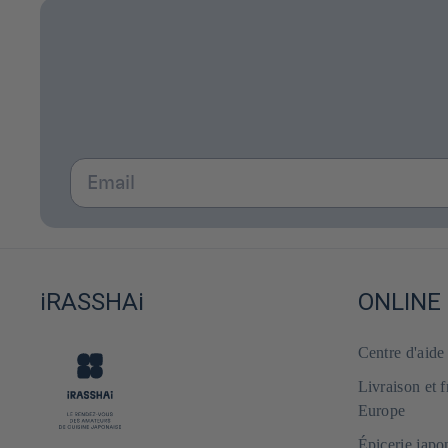
Email
iRASSHAi
ONLINE
Centre d'aid
Livraison et 
Europe
Épicerie japo