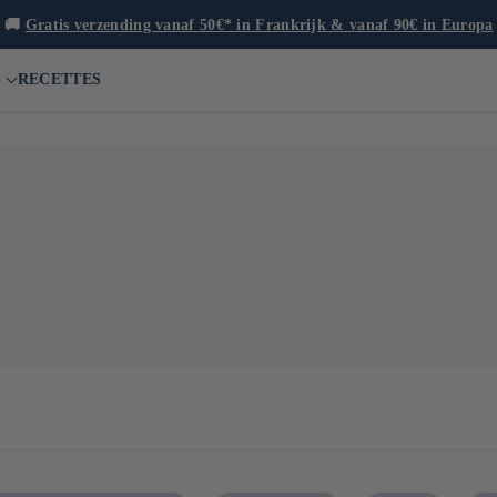
🚚
Gratis verzending vanaf 50€* in Frankrijk & vanaf 90€ in Europa
S
RECETTES
toute première récolte de thé vert de l'année au Japon. C'est un pro
à sa faible teneur en catéchines (qui donnent l'astringence) et à sa 