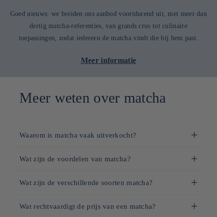
Goed nieuws: we breiden ons aanbod voortdurend uit, met meer dan
dertig matcha-referenties, van grands crus tot culinaire
toepassingen, zodat iedereen de matcha vindt die bij hem past.
Meer informatie
Meer weten over matcha
Waarom is matcha vaak uitverkocht?
We hechten veel waarde aan het aanbieden van een
Wat zijn de voordelen van matcha?
uitzonderlijke matcha, met respect voor de vakmanschap van
Matcha, Japanse groene poederthee, is veel meer dan een
onze producenten. Deze zijn vaak kleine Japanse
Wat zijn de verschillende soorten matcha?
gewone drank: het is een superfood met tal van voordelen,
familiebedrijven die traditionele ambachtelijke methoden
Matcha, het iconische groene poederthee uit Japan, is
zowel voor lichaam als geest. Al eeuwenlang gebruikt in de
voortzetten, met beperkte oogsten om een optimale kwaliteit
Wat rechtvaardigt de prijs van een matcha?
verkrijgbaar in verschillende kwaliteiten en toepassingen.
Japanse theeceremonie, wordt het tegenwoordig wereldwijd
te garanderen. De productie van hoogwaardige matcha volgt