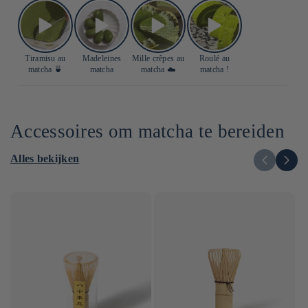
Tiramisu au
Madeleines
Mille crêpes au
Roulé au
matcha 🍵
matcha
matcha ☁️
matcha !
Accessoires om matcha te bereiden
Alles bekijken