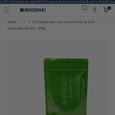
0€* in Frankrijk & vanaf 90€ in Europa
🍙 Restaurants, boetiek & café in Parijs
🛒 Japanse
0
Home
Uji matcha thee van Kyoto Sweet in bulk ⋅
Kobayashi Noritit ⋅ 200g