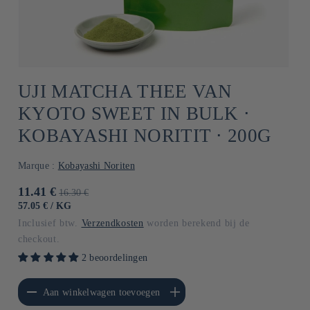
UJI MATCHA THEE VAN
KYOTO SWEET IN BULK ⋅
KOBAYASHI NORITIT ⋅ 200G
Marque :
Kobayashi Noriten
Aanbiedingsprijs
11.41 €
Normale
16.30 €
prijs
EENHEIDSPRIJS
PER
57.05 €
/
KG
Inclusief btw.
Verzendkosten
worden berekend bij de
checkout.
2 beoordelingen
erlagen voor Default
Aantal verhogen voor Default
Aan winkelwagen toevoegen
Title
Title