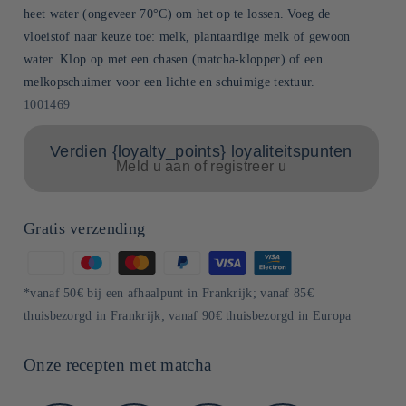
heet water (ongeveer 70°C) om het op te lossen. Voeg de
vloeistof naar keuze toe: melk, plantaardige melk of gewoon
water. Klop op met een chasen (matcha-klopper) of een
melkopschuimer voor een lichte en schuimige textuur.
SKU:
1001469
Verdien {loyalty_points} loyaliteitspunten
Meld u aan of registreer u
Gratis verzending
Betaalmethoden
*vanaf 50€ bij een afhaalpunt in Frankrijk; vanaf 85€
thuisbezorgd in Frankrijk; vanaf 90€ thuisbezorgd in Europa
Onze recepten met matcha