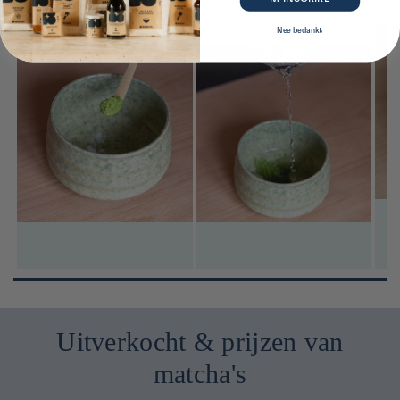
textuur.
komende emulsie.
Nee bedankt
Uitverkocht & prijzen van
matcha's