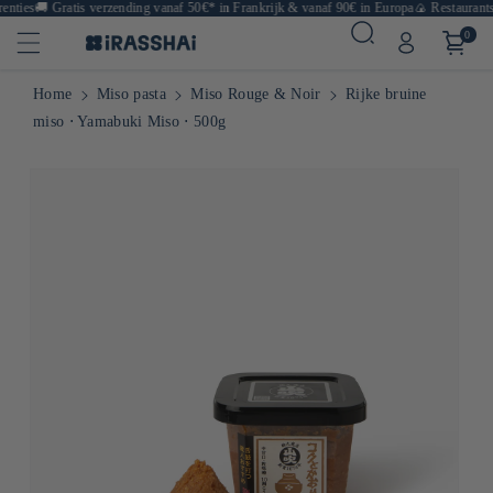
nties
🚚
Gratis verzending vanaf 50€* in Frankrijk & vanaf 90€ in Europa
🍙 Restaurants, 
0
Home
Miso pasta
Miso Rouge & Noir
Rijke bruine
miso ⋅ Yamabuki Miso ⋅ 500g