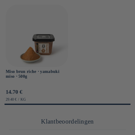
Miso brun riche ⋅ yamabuki
miso ⋅ 500g
Prix
14.70 €
habituel
PRIX
PAR
29.40 €
/
KG
UNITAIRE
Klantbeoordelingen