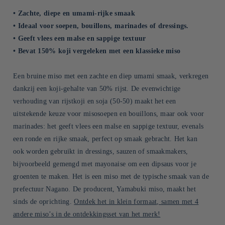
• Zachte, diepe en umami-rijke smaak
• Ideaal voor soepen, bouillons, marinades of dressings.
• Geeft vlees een malse en sappige textuur
• Bevat 150% koji vergeleken met een klassieke miso
Een bruine miso met een zachte en diep umami smaak, verkregen
dankzij een koji-gehalte van 50% rijst. De evenwichtige
verhouding van rijstkoji en soja (50-50) maakt het een
uitstekende keuze voor misosoepen en bouillons, maar ook voor
marinades: het geeft vlees een malse en sappige textuur, evenals
een ronde en rijke smaak, perfect op smaak gebracht. Het kan
ook worden gebruikt in dressings, sauzen of smaakmakers,
bijvoorbeeld gemengd met mayonaise om een dipsaus voor je
groenten te maken. Het is een miso met de typische smaak van de
prefectuur Nagano. De producent, Yamabuki miso, maakt het
sinds de oprichting.
Ontdek het in klein formaat, samen met 4
andere miso’s in de ontdekkingsset van het merk!