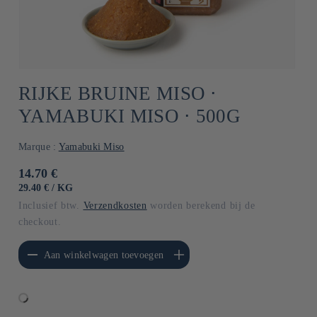
RIJKE BRUINE MISO ⋅
YAMABUKI MISO ⋅ 500G
Marque :
Yamabuki Miso
Normale
14.70 €
prijs
EENHEIDSPRIJS
PER
29.40 €
/
KG
Inclusief btw.
Verzendkosten
worden berekend bij de
checkout.
erlagen voor Default
Aantal verhogen voor Default
Aan winkelwagen toevoegen
Title
Title