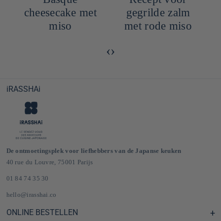
cheesecake met
gegrilde zalm
miso
met rode miso
‹
›
iRASSHAi
De ontmoetingsplek voor liefhebbers van de Japanse keuken
40 rue du Louvre, 75001 Parijs
01 84 74 35 30
hello@irasshai.co
ONLINE BESTELLEN