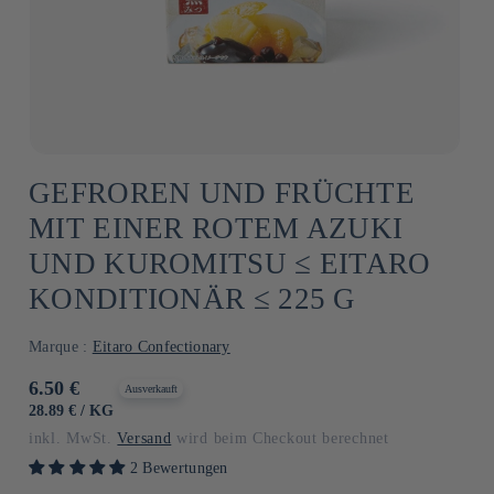
GEFROREN UND FRÜCHTE
MIT EINER ROTEM AZUKI
UND KUROMITSU ≤ EITARO
KONDITIONÄR ≤ 225 G
Marque :
Eitaro Confectionary
Normaler
6.50 €
Ausverkauft
Preis
GRUNDPREIS
PRO
28.89 €
/
KG
inkl. MwSt.
Versand
wird beim Checkout berechnet
2 Bewertungen