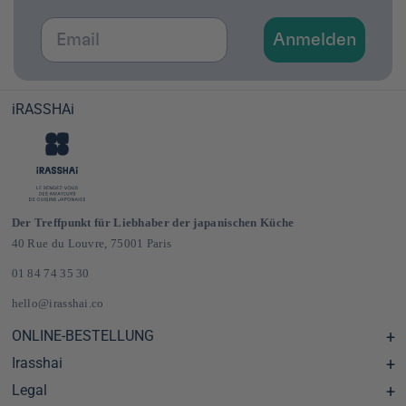
Email
Anmelden
iRASSHAi
Der Treffpunkt für Liebhaber der japanischen Küche
40 Rue du Louvre, 75001 Paris
01 84 74 35 30
hello@irasshai.co
ONLINE-BESTELLUNG
Irasshai
Hilfezentrum & FAQ
Lieferung und Versandkosten in Frankreich und Europa
Legal
Öffnungszeiten in der Rue du Louvre 40, Paris