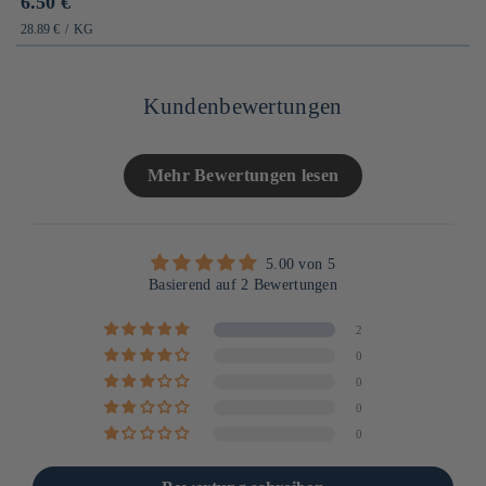
Prix
6.50 €
habituel
PRIX
PAR
28.89 €
/
KG
UNITAIRE
Kundenbewertungen
Mehr Bewertungen lesen
5.00 von 5
Basierend auf 2 Bewertungen
2
0
0
0
0