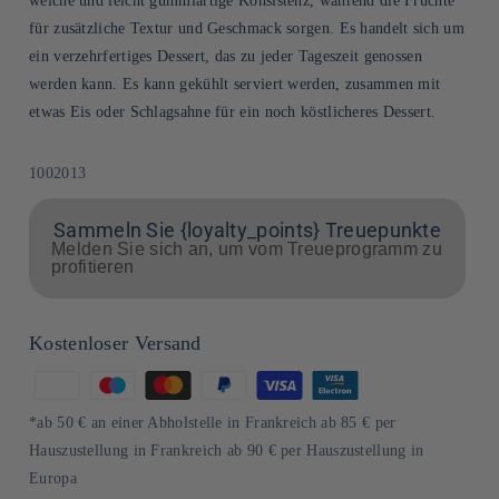
weiche und leicht gummiartige Konsistenz, während die Früchte
für zusätzliche Textur und Geschmack sorgen. Es handelt sich um
ein verzehrfertiges Dessert, das zu jeder Tageszeit genossen
werden kann. Es kann gekühlt serviert werden, zusammen mit
etwas Eis oder Schlagsahne für ein noch köstlicheres Dessert.
SKU:
1002013
Sammeln Sie {loyalty_points} Treuepunkte
Melden Sie sich an, um vom Treueprogramm zu
profitieren
Kostenloser Versand
Zahlungsmethoden
*ab 50 € an einer Abholstelle in Frankreich ab 85 € per
Hauszustellung in Frankreich ab 90 € per Hauszustellung in
Europa