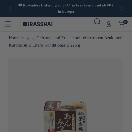
er 1.000
🚚
Kostenlose Lieferung ab 50 €* in Frankreich und ab 90 €
🍙
in Europa
0
Home
Gefroren und Früchte mit einer rotem Azuki und
Kuromitsu ≤ Eitaro Konditionär ≤ 225 g