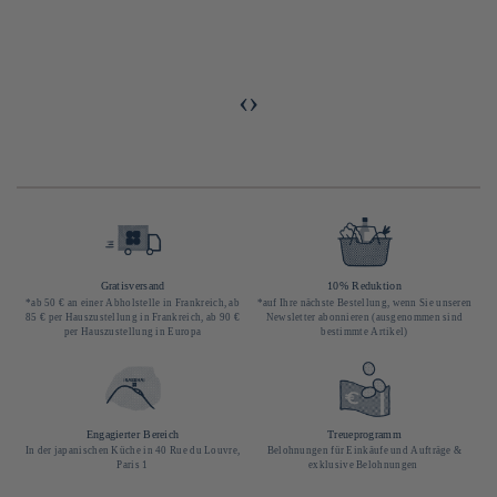
‹
›
Gratisversand
10% Reduktion
*ab 50 € an einer Abholstelle in Frankreich, ab
*auf Ihre nächste Bestellung, wenn Sie unseren
85 € per Hauszustellung in Frankreich, ab 90 €
Newsletter abonnieren (ausgenommen sind
per Hauszustellung in Europa
bestimmte Artikel)
Engagierter Bereich
Treueprogramm
In der japanischen Küche in 40 Rue du Louvre,
Belohnungen für Einkäufe und Aufträge &
Paris 1
exklusive Belohnungen