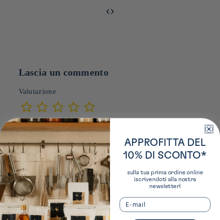
‹
›
Lascia un commento
Valutazione
Nome *
APPROFITTA DEL
10% DI SCONTO*
Email *
sulla tua prima ordine online
iscrivendoti alla nostra
newsletter!
Email
Commento *