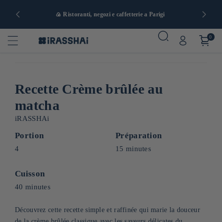
a e da 90 €
🍙 Ristoranti, negozi e caffetterie a Parigi
0
Recette Crème brûlée au
matcha
iRASSHAi
Portion
Préparation
4
15 minutes
Cuisson
40 minutes
Découvrez cette recette simple et raffinée qui marie la douceur
de la crème brûlée classique avec les saveurs délicates du