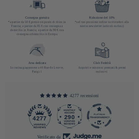
Consegna gratuita
Riduzione del 10%
*a partire da 50 € presso un punto di ritiro in
*sul tuo prossimo ordine iscrivendoti alla
Francia; a partire da 85 € con consegna a
nostra newsletter (articoli esclusi)
domicilio in Francia; a partire da 90 € con
consegna a domicilio in Europa
Area dedicata
Club Fedeltà
In cucina giapponese a 40 Rue du Louvre,
Acquisti e missioni premiati & premi
Parigi 1
esclusivi
4277 recensioni
290
4277
Verificato da