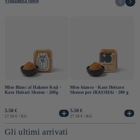
Visualizza tutto
Miso Blanc al Hakone Koji ⋅
Sa
Miso bianco ⋅ Kato Heitaro
Kato Heitari Shoten ⋅ 200g
eq
Shoten per iRASSHAi ⋅ 200 g
⋅ 
Prezzo
5.50 €
Pr
6.
Prezzo
5.50 €
di
di
di
PREZZO
PER
P
PREZZO
PER
27.50 €
/
KG
12
27.50 €
/
KG
listino
li
listino
UNITARIO
UN
UNITARIO
Gli ultimi arrivati