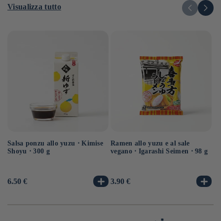
Visualizza tutto
Salsa ponzu allo yuzu ⋅ Kimise
Ramen allo yuzu e al sale
Ra
Shoyu ⋅ 300 g
vegano ⋅ Igarashi Seimen ⋅ 98 g
ve
Prezzo
6.50 €
Prezzo
3.90 €
Pr
3.
di
di
di
listino
listino
li