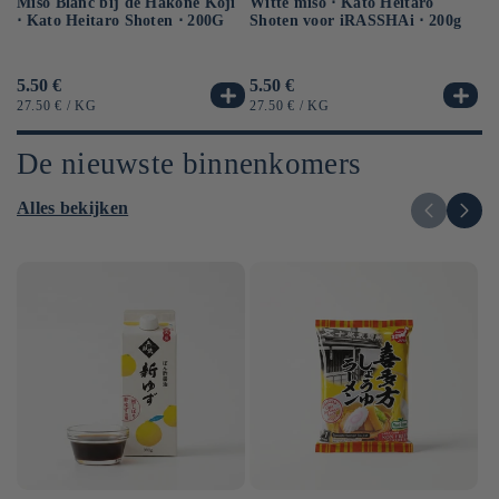
Miso Blanc bij de Hakone Koji
Ge
Witte miso ⋅ Kato Heitaro
⋅ Kato Heitaro Shoten ⋅ 200G
so
Shoten voor iRASSHAi ⋅ 200g
50
Normale
5.50 €
No
6.
Normale
5.50 €
prijs
pr
prijs
EENHEIDSPRIJS
PER
EE
EENHEIDSPRIJS
PER
27.50 €
/
KG
12
27.50 €
/
KG
De nieuwste binnenkomers
Alles bekijken