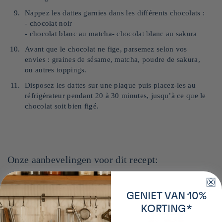
Nappez les dattes garnies dans les différents chocolats :
- chocolat noir
- chocolat blanc au matcha- chocolat blanc au sakura
Avant que le chocolat ne fige, parsemez selon vos
envies : graines de sésame, matcha, poudre de sakura,
ou autres toppings.
Disposez les dattes sur une plaque puis placez-les au
réfrigérateur pendant 20 à 30 minutes, jusqu’à ce que le
chocolat soit bien figé.
Onze aanbevelingen voor dit recept:
GENIET VAN 10%
KORTING*