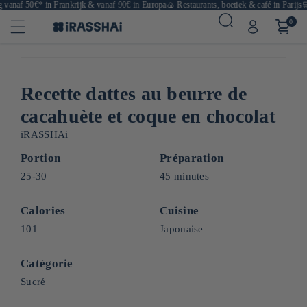
anaf 50€* in Frankrijk & vanaf 90€ in Europa
🍙 Restaurants, boetiek & café in Parijs
🛒 J
0
Recette dattes au beurre de
cacahuète et coque en chocolat
iRASSHAi
Portion
Préparation
25-30
45 minutes
Calories
Cuisine
101
Japonaise
Catégorie
Sucré