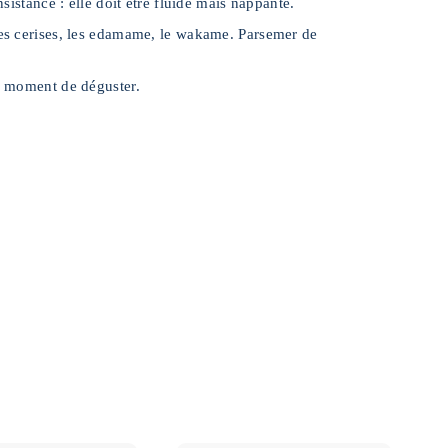
nsistance : elle doit être fluide mais nappante.
ates cerises, les edamame, le wakame. Parsemer de
au moment de déguster.