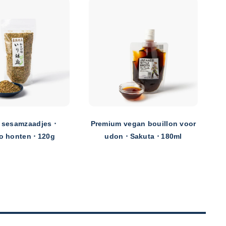
 sesamzaadjes ⋅
Premium vegan bouillon voor
o honten ⋅ 120g
udon ⋅ Sakuta ⋅ 180ml
To