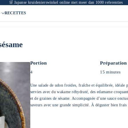
 Japanse kruidenierswinkel online met meer dan 1000 referenties
S
RECETTES
 sésame
Portion
Préparation
4
15 minutes
Une salade de udon froides, fraîche et équilibrée, idéale 
servies avec du wakame réhydraté, des edamame croquants, 
et de graines de sésame. Accompagnée d’une sauce onctueus
saveurs avec une grande simplicité. À déguster bien frais