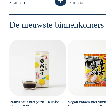
prijs
prijs
EENHEIDSPRIJS
PER
EENHEIDSPRIJS
PER
27.50 €
/
KG
27.50 €
/
KG
De nieuwste binnenkomers
Ponzu saus met yuzu ⋅ Kimise
Vegan ramen met yuzu 