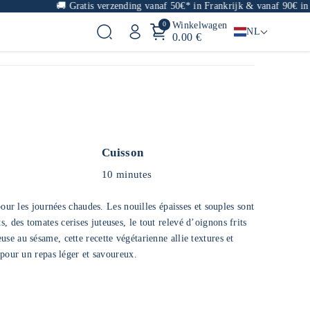
🚚
Gratis verzending vanaf 50€* in Frankrijk & vanaf 90€ in Euro
0
Winkelwagen
NL
0.00 €
Cuisson
10 minutes
pour les journées chaudes. Les nouilles épaisses et souples sont
des tomates cerises juteuses, le tout relevé d’oignons frits
e au sésame, cette recette végétarienne allie textures et
 pour un repas léger et savoureux.