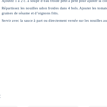
Ajoutez 1 à 2 c. à soupe d’eau froide petit à petit pour ajuster la co
Répartissez les nouilles udon froides dans 4 bols. Ajouter les tom
graines de sésame et d’oignons frits.
Servir avec la sauce à part ou directement versée sur les nouilles 
: