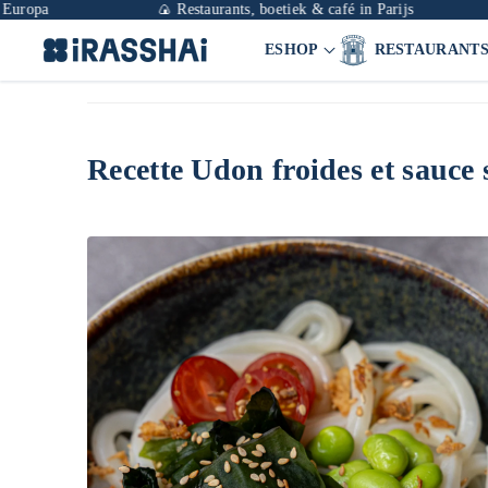
pa
🍙 Restaurants, boetiek & café in Parijs

ESHOP
RESTAURANT
Recette Udon froides et sauce