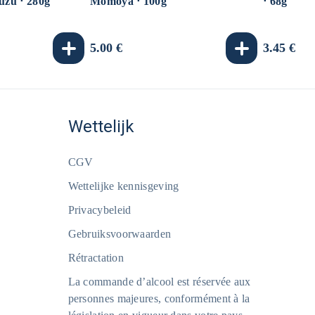
suzu ⋅ 280g
Momoya ⋅ 100g
⋅ 68g
Normale
5.00 €
Normale
3.45 €
prijs
prijs
Wettelijk
CGV
Wettelijke kennisgeving
Privacybeleid
Gebruiksvoorwaarden
Rétractation
La commande d’alcool est réservée aux
personnes majeures, conformément à la