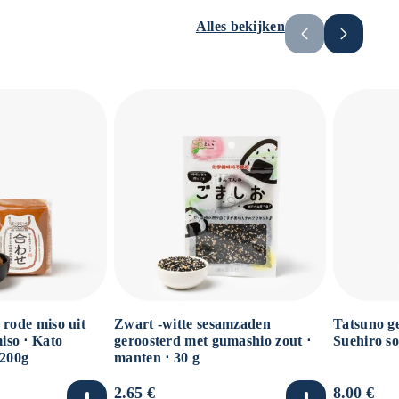
Alles bekijken
 rode miso uit
Zwart -witte sesamzaden
Tatsuno ge
so ⋅ Kato
geroosterd met gumashio zout ⋅
Suehiro so
 200g
manten ⋅ 30 g
Normale
2.65 €
Normale
8.00 €