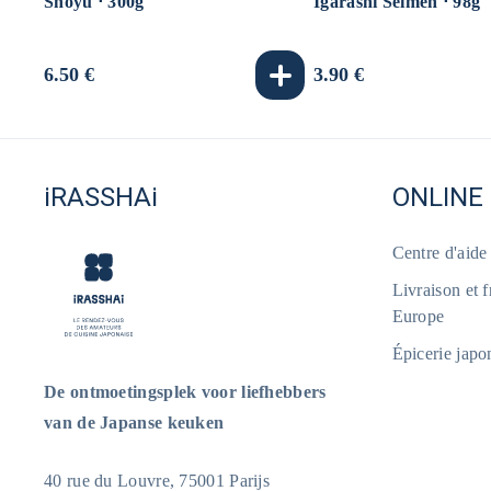
Shoyu ⋅ 300g
Igarashi Seimen ⋅ 98g
Normale
6.50 €
Normale
3.90 €
prijs
prijs
iRASSHAi
ONLINE
Centre d'aid
Livraison et 
Europe
Épicerie japo
De ontmoetingsplek voor liefhebbers
van de Japanse keuken
40 rue du Louvre, 75001 Parijs