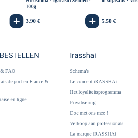
Hiroshima ⋅ Igarashi Seimen ⋅
in sojasaus ⋅ Mi
100g
Normale
3.90 €
Normale
5.50 €
prijs
prijs
 BESTELLEN
Irasshai
e & FAQ
Schema's
frais de port en France &
Le concept iRASSHAi
Het loyaliteitsprogramma
naise en ligne
Privatisering
Doe met ons mee !
Verkoop aan professionals
La marque iRASSHAi