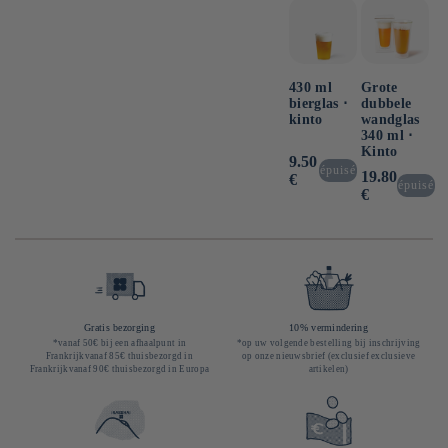
430 ml
Grote
bierglas ⋅
dubbele
kinto
wandglas
340 ml ⋅
Kinto
Normale
9.50
épuisé
Normale
19.80
prijs
€
épuisé
prijs
€
Gratis bezorging
10% vermindering
*vanaf 50€ bij een afhaalpunt in
*op uw volgende bestelling bij inschrijving
Frankrijkvanaf 85€ thuisbezorgd in
op onze nieuwsbrief (exclusief exclusieve
Frankrijkvanaf 90€ thuisbezorgd in Europa
artikelen)