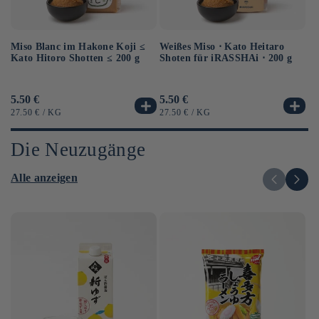
Miso Blanc im Hakone Koji ≤
Au
Weißes Miso ⋅ Kato Heitaro
Kato Hitoro Shotten ≤ 200 g
So
Shoten für iRASSHAi ⋅ 200 g
Sh
Normaler
5.50 €
No
6.
Normaler
5.50 €
Preis
Pr
Preis
GRUNDPREIS
PRO
G
GRUNDPREIS
PRO
27.50 €
/
KG
12
27.50 €
/
KG
Die Neuzugänge
Alle anzeigen