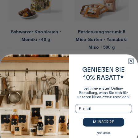
Schwarzer Knoblauch ⋅
Entdeckungsset mit 5
Momiki ⋅ 40 g
Miso-Sorten ⋅ Yamabuki
Miso ⋅ 500 g
GENIEßEN SIE
‹
›
10% RABATT*
bei Ihrer ersten Online-
Bestellung, wenn Sie sich für
unseren Newsletter anmelden!
Email
Hinterlasse einen Kommentar
M’INSCRIRE
Bewertung
Nein danke