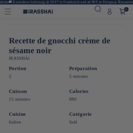
eln
🚚
Kostenlose Lieferung ab 50 €* in Frankreich und ab 90 € in Europa
🍙 Restaurants
0
Recette de gnocchi crème de
sésame noir
iRASSHAi
Portion
Préparation
2
5 minutes
Cuisson
Calories
15 minutes
880
Cuisine
Catégorie
Italien
Salé