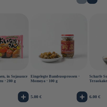
en, in Sojasauce
Eingelegte Bambussprossen ⋅
Scharfe So
zu ⋅ 280 g
Momoya ⋅ 100 g
Teraokake
Normaler
5.00 €
Normale
6.00 €
Preis
Preis