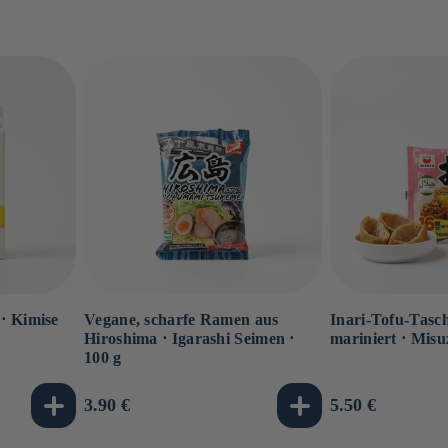
⋅ Kimise
Vegane, scharfe Ramen aus
Inari-Tofu-Tasch
Hiroshima ⋅ Igarashi Seimen ⋅
mariniert ⋅ Misu
100 g
Normaler
3.90 €
Normaler
5.50 €
Preis
Preis