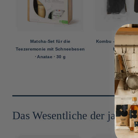
Kombu -Alga für Dashi ≤ Okui
Brotkrumen ≤ Kaze
sen
Kaiseido ⋅ 30g
100 g
Das Wesentliche der japan