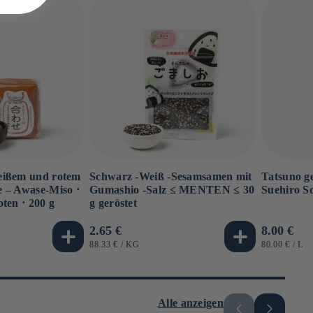
eißem und rotem
Schwarz -Weiß -Sesamsamen mit
Tatsuno g
 – Awase-Miso ⋅
Gumashio -Salz ≤ MENTEN ≤ 30
Suehiro S
ten ⋅ 200 g
g geröstet
Normaler
2.65 €
Normale
8.00 €
Preis
Preis
GRUNDPREIS
PRO
GRUNDPRE
PR
88.33 €
/
KG
80.00 €
/
L
Alle anzeigen