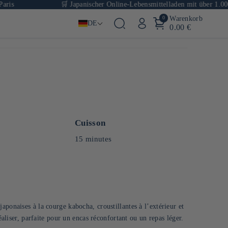
🛒 Japanischer Online-Lebensmittelladen mit über 1.000 Artik
0
Warenkorb
DE
0.00 €
Cuisson
15 minutes
aponaises à la courge kabocha, croustillantes à l’extérieur et
réaliser, parfaite pour un encas réconfortant ou un repas léger.