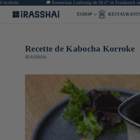
eln
🚚
Kostenlose Lieferung ab 50 €* in Frankreich und ab 9
ESHOP
RESTAURANT
Recette de Kabocha Korroke
iRASSHAi