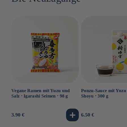
Vegane Ramen mit Yuzu und
Ponzu-Sauce mit Yuzu 
Salz ⋅ Igarashi Seimen ⋅ 98 g
Shoyu ⋅ 300 g
Normaler
3.90 €
Normaler
6.50 €
Preis
Preis