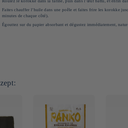
Roulez le korokke dans la farine, puis dans l’œuf battu, et enfin d
Faites chauffer l’huile dans une poêle et faites frire les korokke jus
minutes de chaque côté).
Égouttez sur du papier absorbant et dégustez immédiatement, natur
zept: