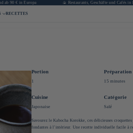
0 € in Europa
🍙 Restaurants, Geschäfte und Cafés in Paris
S
RECETTES
Portion
Préparation
1
15 minutes
Cuisine
Catégorie
Japonaise
Salé
Savourez le Kabocha Korokke, ces délicieuses croquettes j
fondantes à l’intérieur. Une recette individuelle facile à 