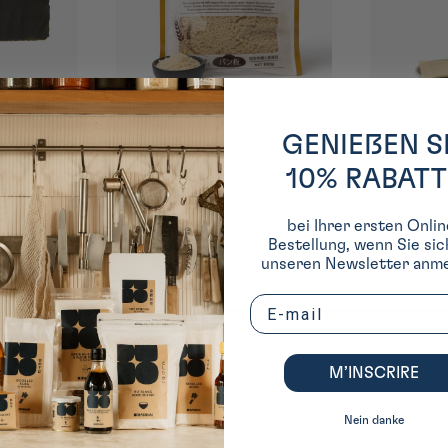
tohikari ≤
Bouillon Dashi bei Kombu
Bouillon
GENIEßEN S
Vegan 5 Beutel ≤ Kayanoya ≤
Vegan 24 B
10% RABATT
30 g
bei Ihrer ersten Onlin
Bestellung, wenn Sie sic
unseren Newsletter anme
Email
ischen Küche
M’INSCRIRE
Nein danke