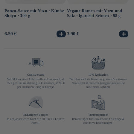
Ponzu-Sauce mit Yuzu ⋅ Kimise
Vegane Ramen mit Yuzu und
Ve
Shoyu ⋅ 300 g
Salz ⋅ Igarashi Seimen ⋅ 98 g
Hi
10
Normaler
6.50 €
Normaler
3.90 €
No
3.
Preis
Preis
Pr
Gratisversand
10% Reduktion
*ab 50 € an einer Abholstelle in Frankreich, ab
*auf Ihre nächste Bestellung, wenn Sie unseren
85 € per Hauszustellung in Frankreich, ab 90 €
Newsletter abonnieren (ausgenommen sind
per Hauszustellung in Europa
bestimmte Artikel)
Engagierter Bereich
Treueprogramm
In der japanischen Küche in 40 Rue du Louvre,
Belohnungen für Einkäufe und Aufträge &
Paris 1
exklusive Belohnungen