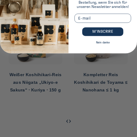
Bestellung, wenn Sie sich für
unseren Newsletter anmelden!
Email
M’INSCRIRE
Nein danke
Weißer Koshihikari-Reis
Kompletter Reis
aus Niigata „Ukiyo-e
Koshihikari de Toyama ≤
Sakura“ ⋅ Kuriya ⋅ 150 g
Nanohana ≤ 1 kg
‹
›