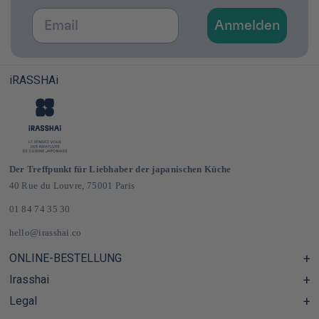
Email
Anmelden
iRASSHAi
Der Treffpunkt für Liebhaber der japanischen Küche
40 Rue du Louvre, 75001 Paris
01 84 74 35 30
hello@irasshai.co
ONLINE-BESTELLUNG
Irasshai
Hilfezentrum & FAQ
Lieferung und Versandkosten in Frankreich und Europa
Legal
Öffnungszeiten in der Rue du Louvre 40, Paris
Japanischer Online-Lebensmittelladen
Das iRASSHAi-Konzept