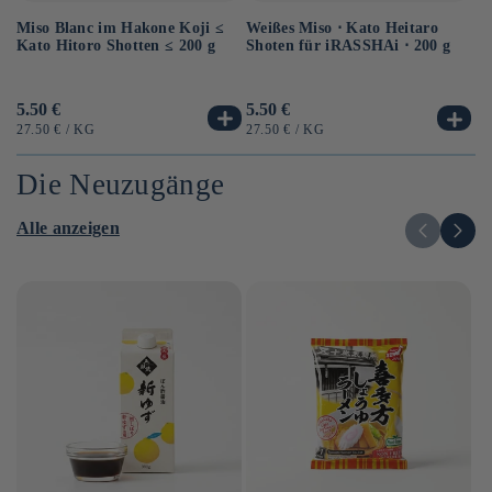
Miso Blanc im Hakone Koji ≤
Au
Weißes Miso ⋅ Kato Heitaro
Kato Hitoro Shotten ≤ 200 g
So
Shoten für iRASSHAi ⋅ 200 g
Sh
Normaler
5.50 €
No
6.
Normaler
5.50 €
Preis
Pr
Preis
GRUNDPREIS
PRO
G
GRUNDPREIS
PRO
27.50 €
/
KG
12
27.50 €
/
KG
Die Neuzugänge
Alle anzeigen