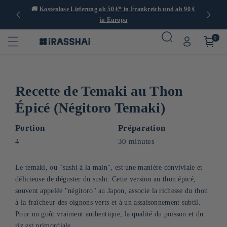
er 1.000
🚚
Kostenlose Lieferung ab 50 €* in Frankreich und ab 90 €
🍙
in Europa
0
Recette de Temaki au Thon
Épicé (Négitoro Temaki)
Portion
Préparation
4
30 minutes
Le temaki, ou "sushi à la main", est une manière conviviale et
délicieuse de déguster du sushi. Cette version au thon épicé,
souvent appelée "négitoro" au Japon, associe la richesse du thon
à la fraîcheur des oignons verts et à un assaisonnement subtil.
Pour un goût vraiment authentique, la qualité du poisson et du
riz est primordiale.