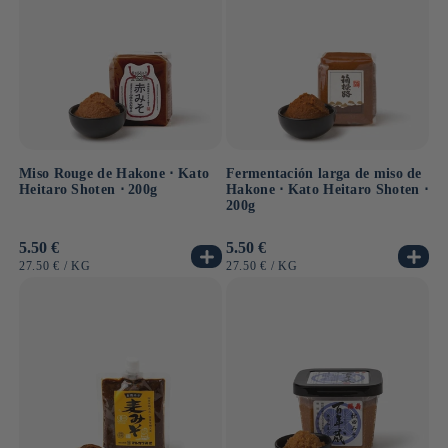
Miso Rouge de Hakone ⋅ Kato
Fermentación larga de miso de
Heitaro Shoten ⋅ 200g
Hakone ⋅ Kato Heitaro Shoten ⋅
200g
Precio
5.50 €
Precio
5.50 €
habitual
habitual
PRECIO
POR
PRECIO
POR
27.50 €
/
KG
27.50 €
/
KG
UNITARIO
UNITARIO