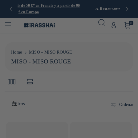
artir de 90
🍙 Restaurantes, tienda y cafetería en París
0
Home
MISO - MISO ROUGE
C
MISO - MISO ROUGE
o
l
e
c
c
Filtros
i
Ordenar
ó
n
: