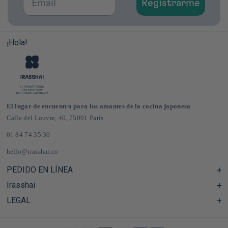
Registrarme
¡Hola!
El lugar de encuentro para los amantes de la cocina japonesa
Calle del Louvre, 40, 75001 París
01 84 74 35 30
hello@irasshai.co
PEDIDO EN LÍNEA
Irasshai
Centro de ayuda y preguntas frecuentes
Envíos y gastos de envío en Francia y Europa
LEGAL
Horario de la sede de la calle del Louvre, 40, París
Tienda de comestibles japonesa online
El concepto iRASSHAi
CGV
El programa de fidelización
Notas legales