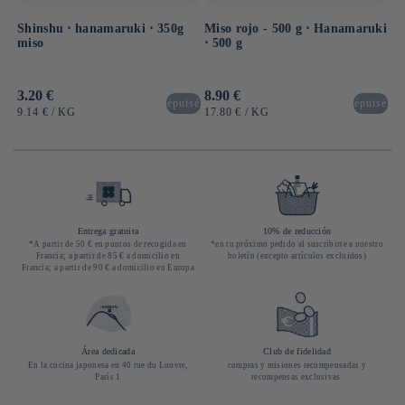
Shinshu ⋅ hanamaruki ⋅ 350g
Miso rojo - 500 g ⋅ Hanamaruki
miso
⋅ 500 g
Precio
3.20 €
Precio
8.90 €
épuisé
épuisé
habitual
habitual
PRECIO
POR
PRECIO
POR
9.14 €
/
KG
17.80 €
/
KG
UNITARIO
UNITARIO
Entrega gratuita
10% de reducción
*A partir de 50 € en puntos de recogida en
*en tu próximo pedido al suscribirte a nuestro
Francia; a partir de 85 € a domicilio en
boletín (excepto artículos excluidos)
Francia; a partir de 90 € a domicilio en Europa
Área dedicada
Club de fidelidad
En la cocina japonesa en 40 rue du Louvre,
compras y misiones recompensadas y
París 1
recompensas exclusivas