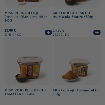
MISO ROUGE D'Orge
MISO ROUGE D'AKITA ⋅
Premium ⋅ Marukawa miso ⋅
Asarisasuke Shotten ⋅ 500g
345G
Precio
13.00 €
Precio
14.30 €
habitual
habitual
PRECIO
POR
PRECIO
POR
37.68 €
/
KG
28.60 €
/
KG
UNITARIO
UNITARIO
MISO ROJO DE SHINSHU ⋅
MISO en Koji ⋅ Hanamaruki ⋅
YAMATAKA ⋅ 750G
750g