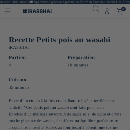
ltre 1000 articoli
🚚
Spedizione gratuita a partire da 50 €* in Francia e da 90 € in Europa
0
Recette Petits pois au wasabi
iRASSHAi
Portion
Préparation
4
10 minutes
Cuisson
35 minutes
Envie d’un en-cas à la fois croustillant, relevé et terriblement
addictif ? Ces petits pois au wasabi sont faits pour vous !
Enrobés d’un mélange savoureux de sauce soja, de sucre et d’une
touche piquante de wasabi, ils offrent un équilibre parfait entre
croquant et intensité. Passés au four jusqu’à obtenir une texture