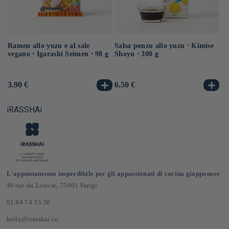
Ramen allo yuzu e al sale
Salsa ponzu allo yuzu ⋅ Kimise
Ra
vegano ⋅ Igarashi Seimen ⋅ 98 g
Shoyu ⋅ 300 g
ve
Prezzo
3.90 €
Prezzo
6.50 €
Pr
3.
di
di
di
listino
listino
li
iRASSHAi
L'appuntamento imperdibile per gli appassionati di cucina giapponese
40 rue du Louvre, 75001 Parigi
01 84 74 35 30
hello@irasshai.co