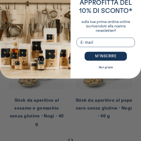
APPROFITTA DEL
10% DI SCONTO*
I nostri consigli per questa ricetta:
sulla tua prima ordine online
iscrivendoti alla nostra
newsletter!
Email
M’INSCRIRE
Non grazie
Stick da aperitivo al pepe
Condimento furikake
nero senza glutine ⋅ Nogi
all'aglio e al pepe nero ⋅
⋅ 40 g
Momofuku ⋅ 30 g
‹
›