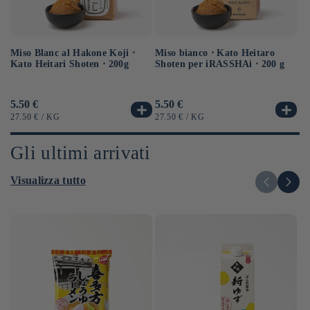
Miso Blanc al Hakone Koji ⋅
Sa
Miso bianco ⋅ Kato Heitaro
Kato Heitari Shoten ⋅ 200g
eq
Shoten per iRASSHAi ⋅ 200 g
⋅ 
Prezzo
5.50 €
Pr
6.
Prezzo
5.50 €
di
di
di
PREZZO
PER
P
PREZZO
PER
27.50 €
/
KG
12
27.50 €
/
KG
listino
li
listino
UNITARIO
UN
UNITARIO
Gli ultimi arrivati
Visualizza tutto