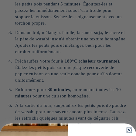
les petits pois pendant
5 minutes
. Égouttez-les et
passez-les immédiatement sous l’eau froide pour
stopper la cuisson. Séchez-les soigneusement avec un
torchon propre.
Dans un bol, mélangez l'huile, la sauce soja, le sucre et
la pâte de wasabi jusqu'à obtenir une texture homogène.
Ajoutez les petits pois et mélangez bien pour les
enrober uniformément.
Préchauffez votre four à
180°C (chaleur tournante)
.
Étalez les petits pois sur une plaque recouverte de
papier cuisson en une seule couche pour qu'ils dorent
uniformément.
Enfournez pour
30 minutes
, en remuant toutes les
10
minutes
pour une cuisson homogène.
À la sortie du four, saupoudrez les petits pois de poudre
de wasabi pour une saveur encore plus intense. Laissez-
les refroidir quelques minutes avant de déguster : ils
deviendront encore plus croustillants !