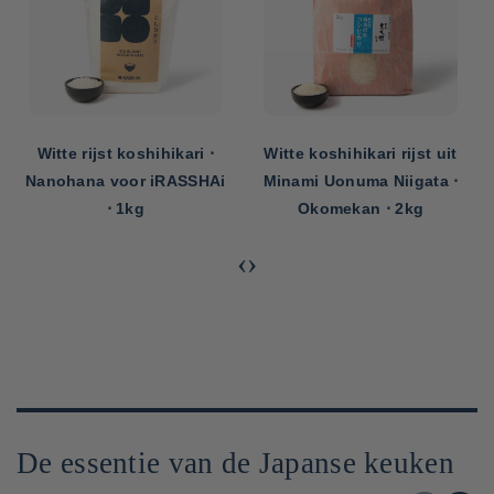
Witte rijst koshihikari ⋅
Witte koshihikari rijst uit
Nanohana voor iRASSHAi
Minami Uonuma Niigata ⋅
⋅ 1kg
Okomekan ⋅ 2kg
‹
›
De essentie van de Japanse keuken