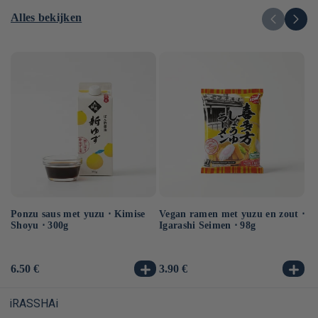
Alles bekijken
Ponzu saus met yuzu ⋅ Kimise
Vegan ramen met yuzu en zout ⋅
Ve
Shoyu ⋅ 300g
Igarashi Seimen ⋅ 98g
Hi
10
Normale
6.50 €
Normale
3.90 €
No
3.
prijs
prijs
pr
iRASSHAi