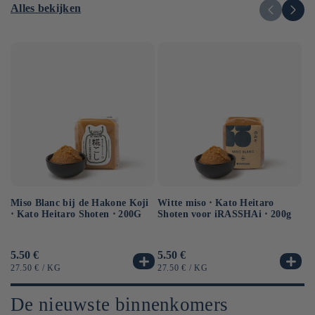
Alles bekijken
Miso Blanc bij de Hakone Koji
Ge
Witte miso ⋅ Kato Heitaro
⋅ Kato Heitaro Shoten ⋅ 200G
so
Shoten voor iRASSHAi ⋅ 200g
50
Normale
5.50 €
No
6.
Normale
5.50 €
prijs
pr
prijs
EENHEIDSPRIJS
PER
EE
EENHEIDSPRIJS
PER
27.50 €
/
KG
12
27.50 €
/
KG
De nieuwste binnenkomers