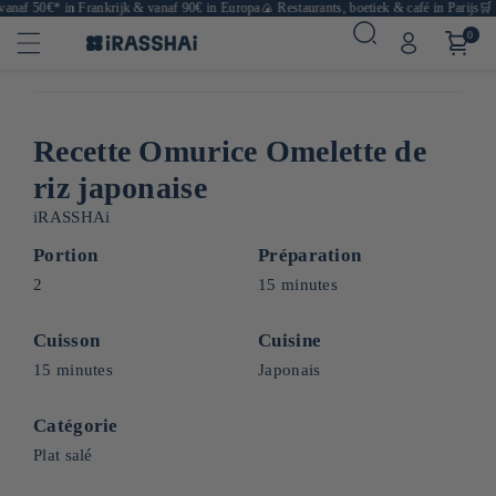
naf 50€* in Frankrijk & vanaf 90€ in Europa
🍙 Restaurants, boetiek & café in Parijs
🛒 Ja
0
Recette Omurice Omelette de
riz japonaise
iRASSHAi
Portion
Préparation
2
15 minutes
Cuisson
Cuisine
15 minutes
Japonais
Catégorie
Plat salé