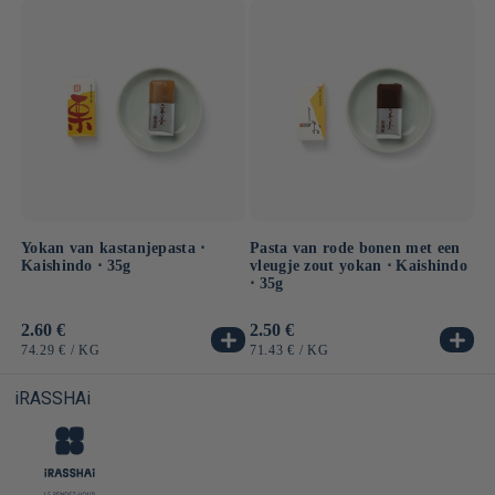
Yokan van kastanjepasta ⋅
Pasta van rode bonen met een
Kaishindo ⋅ 35g
vleugje zout yokan ⋅ Kaishindo
⋅ 35g
Normale
2.60 €
Normale
2.50 €
prijs
prijs
EENHEIDSPRIJS
PER
EENHEIDSPRIJS
PER
74.29 €
/
KG
71.43 €
/
KG
iRASSHAi