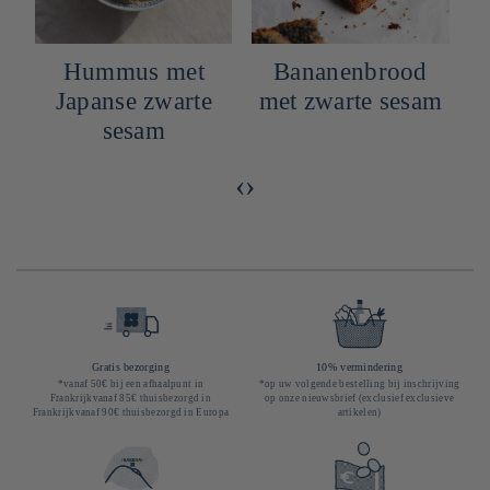
Hummus met
Bananenbrood
n
Japanse zwarte
met zwarte sesam
sesam
‹
›
Gratis bezorging
10% vermindering
*vanaf 50€ bij een afhaalpunt in
*op uw volgende bestelling bij inschrijving
Frankrijkvanaf 85€ thuisbezorgd in
op onze nieuwsbrief (exclusief exclusieve
Frankrijkvanaf 90€ thuisbezorgd in Europa
artikelen)