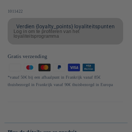
SKU:
1011422
Verdien {loyalty_points} loyaliteitspunten
Log in om te profiteren van het
loyaliteitsprogramma
Gratis verzending
Betaalmethoden
*vanaf 50€ bij een afhaalpunt in Frankrijk vanaf 85€
thuisbezorgd in Frankrijk vanaf 90€ thuisbezorgd in Europa
Plus de détails sur ce produit