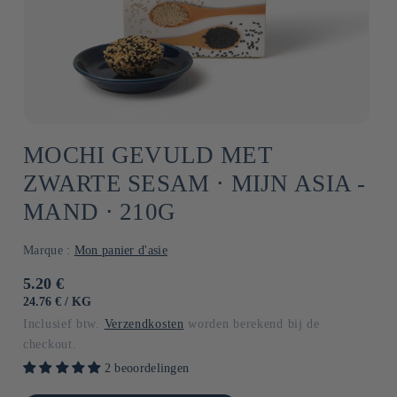
MOCHI GEVULD MET
ZWARTE SESAM ⋅ MIJN ASIA -
MAND ⋅ 210G
Marque :
Mon panier d'asie
Normale
5.20 €
prijs
EENHEIDSPRIJS
PER
24.76 €
/
KG
Inclusief btw.
Verzendkosten
worden berekend bij de
checkout.
2 beoordelingen