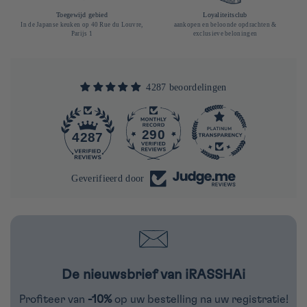
Toegewijd gebied
Loyaliteitsclub
In de Japanse keuken op 40 Rue du Louvre,
aankopen en beloonde opdrachten &
Parijs 1
exclusieve beloningen
4287 beoordelingen
290
4287
Geverifieerd door
De nieuwsbrief van iRASSHAi
Profiteer van
-10%
op uw bestelling na uw registratie!