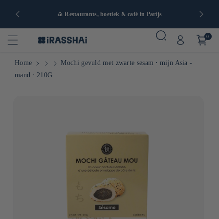
naf 90€ in
🍙 Restaurants, boetiek & café in Parijs
0
Home
Mochi gevuld met zwarte sesam ⋅ mijn Asia -
mand ⋅ 210G