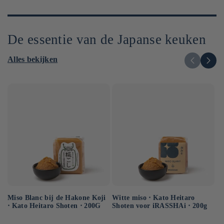
De essentie van de Japanse keuken
Alles bekijken
Miso Blanc bij de Hakone Koji
Ge
Witte miso ⋅ Kato Heitaro
⋅ Kato Heitaro Shoten ⋅ 200G
so
Shoten voor iRASSHAi ⋅ 200g
50