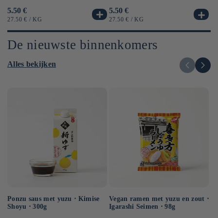
Normale
5.50 €
No
6.
Normale
5.50 €
prijs
pr
prijs
EENHEIDSPRIJS
PER
EE
EENHEIDSPRIJS
PER
27.50 €
/
KG
12
27.50 €
/
KG
De nieuwste binnenkomers
Alles bekijken
Ponzu saus met yuzu ⋅ Kimise
Vegan ramen met yuzu en zout ⋅
Ve
Shoyu ⋅ 300g
Igarashi Seimen ⋅ 98g
Hi
10