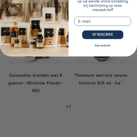
op uw eerste online bestelling
bij inschrijving op onze
nieuwsbrief!
Email
M’INSCRIRE
Nee bedankt
Gomashio kruiden met 5
Theekom met tuit zwarte
granen ⋅ Mishima Foods ⋅
horizon 815 ml ⋅ ha '
36G
‹
›