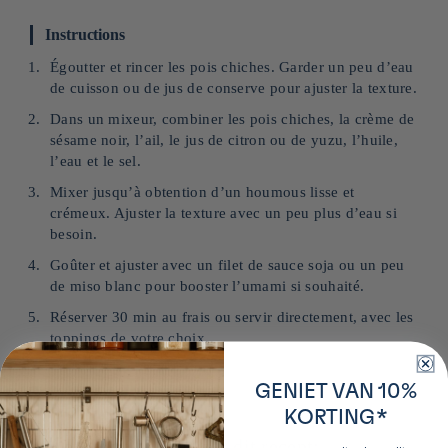
Instructions
Égoutter et rincer les pois chiches. Garder un peu d’eau
de cuisson ou de jus de conserve pour ajuster la texture.
Dans un mixeur, combiner les pois chiches, la crème de
sésame noir, l’ail, le jus de citron ou de yuzu, l’huile,
l’eau et le sel.
Mixer jusqu’à obtention d’un houmous lisse et
crémeux. Ajuster la texture avec un peu plus d’eau si
besoin.
Goûter et ajuster avec un filet de sauce soja ou un peu
de miso blanc pour booster l’umami si souhaité.
Réserver 30 min au frais ou servir directement, avec les
toppings de votre choix.
GENIET VAN 10%
KORTING*
Onze aanbevelingen voor dit recept: