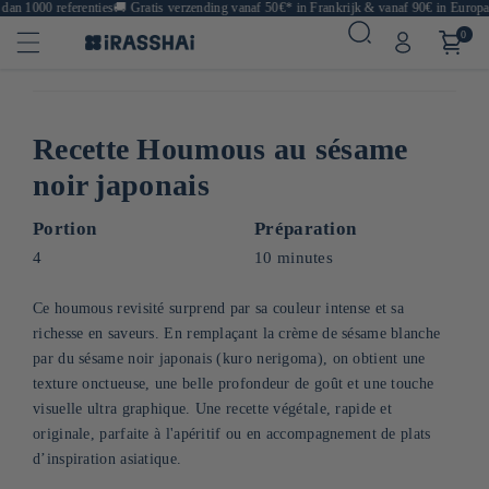
n 1000 referenties
🚚
Gratis verzending vanaf 50€* in Frankrijk & vanaf 90€ in Europa
🍙
0
Recette Houmous au sésame
noir japonais
Portion
Préparation
4
10 minutes
Ce houmous revisité surprend par sa couleur intense et sa
richesse en saveurs. En remplaçant la crème de sésame blanche
par du sésame noir japonais (kuro nerigoma), on obtient une
texture onctueuse, une belle profondeur de goût et une touche
visuelle ultra graphique. Une recette végétale, rapide et
originale, parfaite à l'apéritif ou en accompagnement de plats
d’inspiration asiatique.