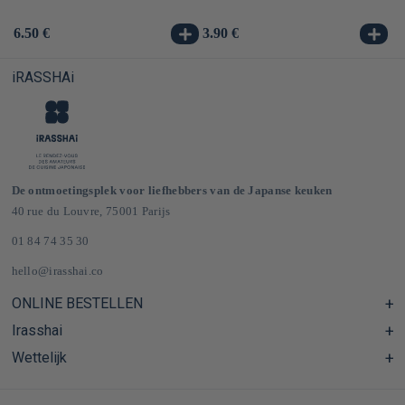
Normale
6.50 €
Normale
3.90 €
No
3.
prijs
prijs
pr
iRASSHAi
De ontmoetingsplek voor liefhebbers van de Japanse keuken
40 rue du Louvre, 75001 Parijs
01 84 74 35 30
hello@irasshai.co
ONLINE BESTELLEN
Irasshai
Centre d'aide & FAQ
Livraison et frais de port en France & Europe
Wettelijk
Schema's
Épicerie japonaise en ligne
Le concept iRASSHAi
CGV
Het loyaliteitsprogramma