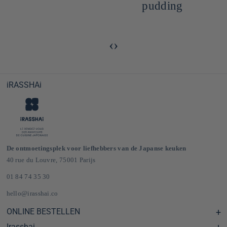
pudding
‹
›
iRASSHAi
De ontmoetingsplek voor liefhebbers van de Japanse keuken
40 rue du Louvre, 75001 Parijs
01 84 74 35 30
hello@irasshai.co
ONLINE BESTELLEN
Irasshai
Centre d'aide & FAQ