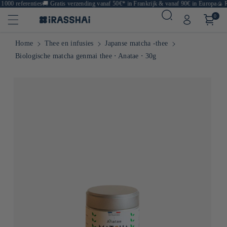
000 referenties
🚚
Gratis verzending vanaf 50€* in Frankrijk & vanaf 90€ in Europa
🍙 Res
0
Home
Thee en infusies
Japanse matcha -thee
Biologische matcha genmai thee ⋅ Anatae ⋅ 30g