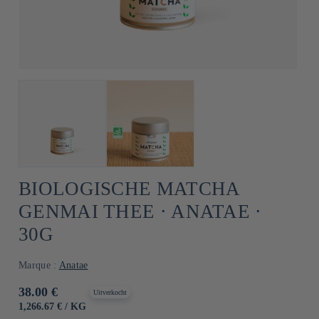
BIOLOGISCHE MATCHA
GENMAI THEE ⋅ ANATAE ⋅
30G
Marque :
Anatae
Normale
38.00 €
Uitverkocht
prijs
EENHEIDSPRIJS
PER
1,266.67 €
/
KG