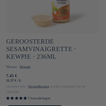
GEROOSTERDE
SESAMVINAIGRETTE ⋅
KEWPIE ⋅ 236ML
Marque :
Kewpie
Normale
7.45 €
prijs
EENHEIDSPRIJS
PER
31.57 €
/
L
Inclusief btw.
Verzendkosten
worden berekend bij de
checkout.
5 beoordelingen