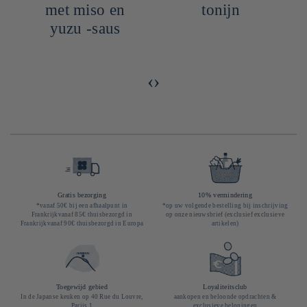
met miso en
tonijn
yuzu -saus
‹
›
Gratis bezorging
10% vermindering
*vanaf 50€ bij een afhaalpunt in
*op uw volgende bestelling bij inschrijving
Frankrijkvanaf 85€ thuisbezorgd in
op onze nieuwsbrief (exclusief exclusieve
Frankrijkvanaf 90€ thuisbezorgd in Europa
artikelen)
Toegewijd gebied
Loyaliteitsclub
In de Japanse keuken op 40 Rue du Louvre,
aankopen en beloonde opdrachten &
Parijs 1
exclusieve beloningen