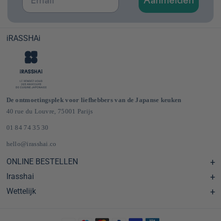
Aanmelden
iRASSHAi
De ontmoetingsplek voor liefhebbers van de Japanse keuken
40 rue du Louvre, 75001 Parijs
01 84 74 35 30
hello@irasshai.co
ONLINE BESTELLEN
Irasshai
Centre d'aide & FAQ
Livraison et frais de port en France & Europe
Wettelijk
Schema's
Épicerie japonaise en ligne
Le concept iRASSHAi
CGV
Het loyaliteitsprogramma
Wettelijke kennisgeving