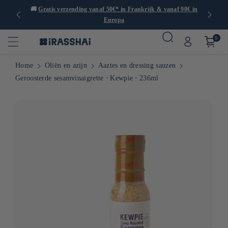
dan 1000
🚚
Gratis verzending vanaf 50€* in Frankrijk & vanaf 90€ in
Europa
0
Home
Oliën en azijn
Aaztes en dressing sauzen
Geroosterde sesamvinaigrette ⋅ Kewpie ⋅ 236ml