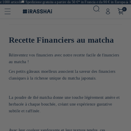
000 articoli
🚚
Spedizione gratuita a partire da 50 €* in Francia e da 90 € in Europa
🍙 Ris
0
Recette Financiers au matcha
Réinventez vos financiers avec notre recette facile de financiers
au matcha !
Ces petits gâteaux moelleux associent la saveur des financiers
classiques à la richesse unique du matcha japonais.
La poudre de thé matcha donne une touche légèrement amère et
herbacée à chaque bouchée, créant une expérience gustative
subtile et raffinée.
Avec leur couleur verdoyante et leur texture tendre, ces