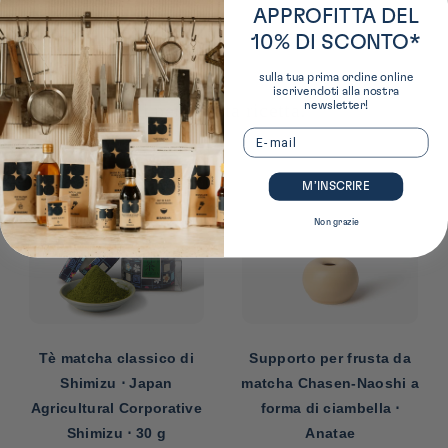
au matcha!
APPROFITTA DEL
10% DI SCONTO*
sulla tua prima ordine online
iscrivendoti alla nostra
newsletter!
I nostri consigli per questa ricetta:
Email
M’INSCRIRE
Non grazie
Tè matcha classico di
Supporto per frusta da
Shimizu ⋅ Japan
matcha Chasen-Naoshi a
Agricultural Corporative
forma di ciambella ⋅
Shimizu ⋅ 30 g
Anatae