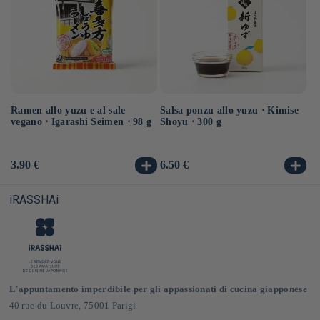
Ramen allo yuzu e al sale
Salsa ponzu allo yuzu ⋅ Kimise
Ra
vegano ⋅ Igarashi Seimen ⋅ 98 g
Shoyu ⋅ 300 g
ve
Prezzo
3.90 €
Prezzo
6.50 €
Pr
3.
di
di
di
listino
listino
li
iRASSHAi
L'appuntamento imperdibile per gli appassionati di cucina giapponese
40 rue du Louvre, 75001 Parigi