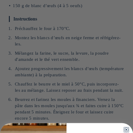
150 g de blanc d’œufs (4 à 5 oeufs)
Instructions
Préchauffez le four à 170°C.
Montez les blancs d’œufs en neige ferme et réfrigérez-
les.
Mélangez la farine, le sucre, la levure, la poudre
d'amande et le thé vert ensemble.
Ajoutez progressivement les blancs d’œufs (température
ambiante) à la préparation.
Chauffez le beurre et le miel à 50°C, puis incorporez-
les au mélange. Laissez reposer au frais pendant la nuit.
Beurrez et farinez les moules à financiers. Versez la
pâte dans les moules jusqu'aux ¾ et faites cuire à 150°C
pendant 5 minutes. Éteignez le four et laissez cuire
encore 5 minutes.
Laissez refroidir, démoulez, et savourez vos financiers