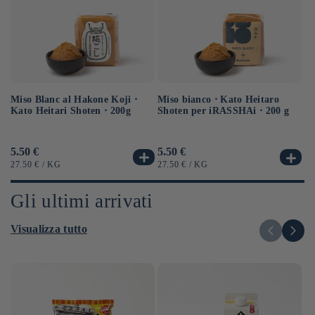
Miso Blanc al Hakone Koji ⋅
Sa
Miso bianco ⋅ Kato Heitaro
Kato Heitari Shoten ⋅ 200g
eq
Shoten per iRASSHAi ⋅ 200 g
⋅ 
Prezzo
5.50 €
Pr
6.
Prezzo
5.50 €
di
di
di
PREZZO
PER
P
PREZZO
PER
27.50 €
/
KG
12
27.50 €
/
KG
listino
li
listino
UNITARIO
UN
UNITARIO
Gli ultimi arrivati
Visualizza tutto