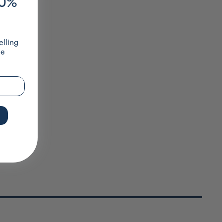
10%
lling
ze