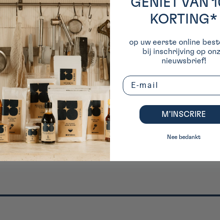
GENIET VAN 
KORTING*
op uw eerste online beste
bij inschrijving op on
nieuwsbrief!
Email
M’INSCRIRE
Nee bedankt