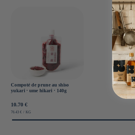
Compoté de prune au shiso
yukari ⋅ ume hikari ⋅ 140g
Prix
10.70 €
habituel
PRIX
PAR
76.43 €
/
KG
UNITAIRE