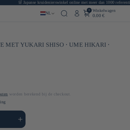
🛒 Japanse kruidenierswinkel online met meer dan 1000 referenties
0
Winkelwagen
NL
0.00 €
 MET YUKARI SHISO ⋅ UME HIKARI ⋅
sten
worden berekend bij de checkout.
ling
l verhogen voor Default
Title