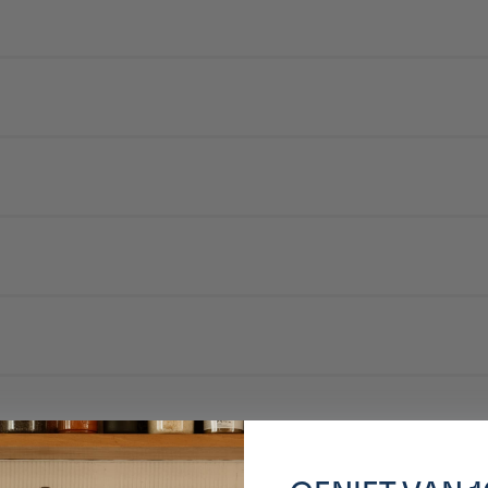
kari a pour objectif de développer une gamme de produits à base de prunes, e
n