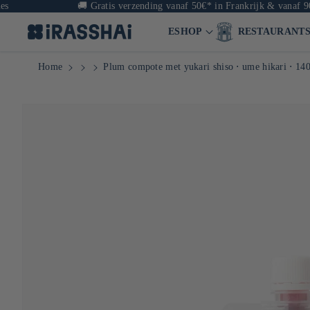
🚚
Gratis verzending vanaf 50€* in Frankrijk & vanaf 90€ in Eu
ESHOP
RESTAURANT
Home
Plum compote met yukari shiso ⋅ ume hikari ⋅ 14