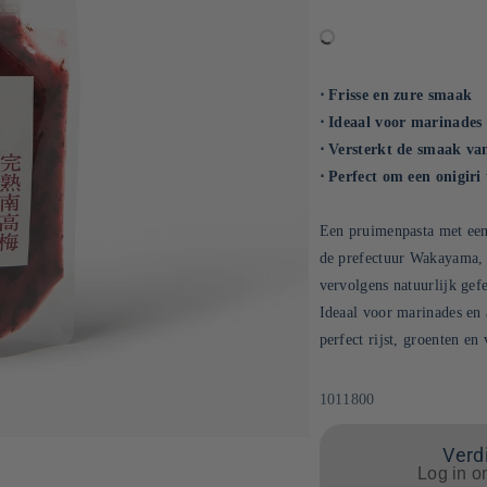
⋅ Frisse en zure smaak
⋅ Ideaal voor marinades
⋅ Versterkt de smaak van
⋅ Perfect om een onigiri
Een pruimenpasta met een
de prefectuur Wakayama, e
vervolgens natuurlijk gef
Ideaal voor marinades en 
perfect rijst, groenten en
SKU:
1011800
Verdi
Log in o