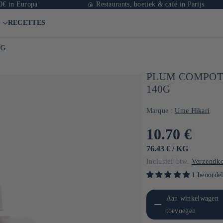
ropa
🍙 Restaurants, boetiek & café in Parijs
S
RECETTES
0G
PLUM COMPOTE
140G
Marque :
Ume Hikari
Normale
10.70 €
prijs
EENHEIDSPRIJS
PER
76.43 €
/
KG
Inclusief btw.
Verzendko
1 beoorde
Aantal verlagen voor Default
Aanta
Aan winkelwagen
Title
toevoegen