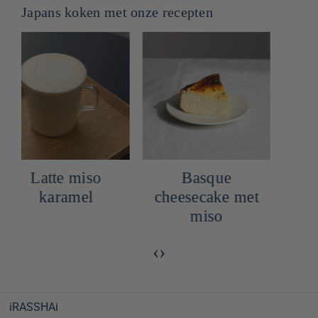
Japans koken met onze recepten
Basque
Recept voor
cheesecake met
gegrilde zalm
miso
met rode miso
‹
›
iRASSHAi