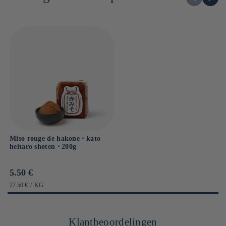
Sel : 11.9g
Miso rouge de hakone ⋅ kato
heitaro shoten ⋅ 200g
Prix
5.50 €
habituel
PRIX
PAR
27.50 €
/
KG
UNITAIRE
Klantbeoordelingen