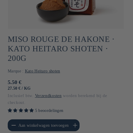
MISO ROUGE DE HAKONE ⋅
KATO HEITARO SHOTEN ⋅
200G
Marque :
Kato Heitaro shoten
Normale
5.50 €
prijs
EENHEIDSPRIJS
PER
27.50 €
/
KG
Inclusief btw.
Verzendkosten
worden berekend bij de
checkout.
5 beoordelingen
erlagen voor Default
Aantal verhogen voor Default
Aan winkelwagen toevoegen
Title
Title