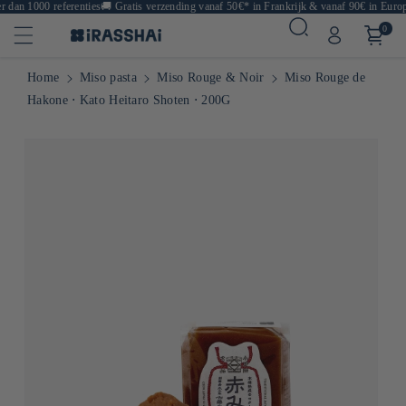
dan 1000 referenties
🚚
Gratis verzending vanaf 50€* in Frankrijk & vanaf 90€ in Europa
0
Home
Miso pasta
Miso Rouge & Noir
Miso Rouge de
Hakone ⋅ Kato Heitaro Shoten ⋅ 200G