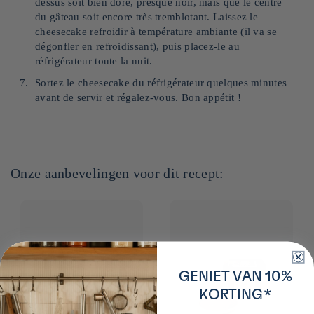
dessus soit bien doré, presque noir, mais que le centre
du gâteau soit encore très tremblotant. Laissez le
cheesecake refroidir à température ambiante (il va se
dégonfler en refroidissant), puis placez-le au
réfrigérateur toute la nuit.
Sortez le cheesecake du réfrigérateur quelques minutes
avant de servir et régalez-vous. Bon appétit !
Onze aanbevelingen voor dit recept:
GENIET VAN 10%
KORTING*