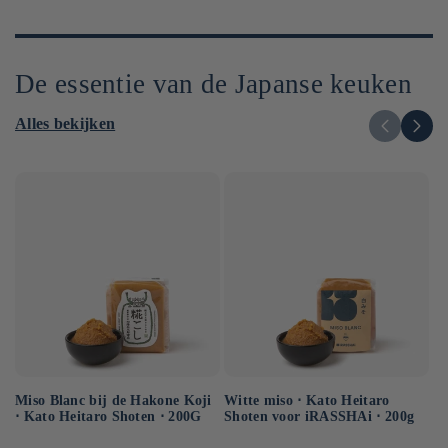
De essentie van de Japanse keuken
Alles bekijken
Miso Blanc bij de Hakone Koji
Ge
Witte miso ⋅ Kato Heitaro
⋅ Kato Heitaro Shoten ⋅ 200G
so
Shoten voor iRASSHAi ⋅ 200g
50