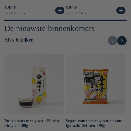
Normale
5.50 €
No
6.
Normale
5.50 €
prijs
pr
prijs
EENHEIDSPRIJS
PER
EE
EENHEIDSPRIJS
PER
27.50 €
/
KG
12
27.50 €
/
KG
De nieuwste binnenkomers
Alles bekijken
Ponzu saus met yuzu ⋅ Kimise
Vegan ramen met yuzu en zout ⋅
In
Shoyu ⋅ 300g
Igarashi Seimen ⋅ 98g
ge
Mi