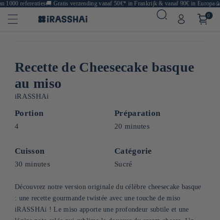
1000 referenties
🚚
Gratis verzending vanaf 50€* in Frankrijk & vanaf 90€ in Europa
🍙 R
0
Recette de Cheesecake basque
au miso
iRASSHAi
Portion
Préparation
4
20 minutes
Cuisson
Catégorie
30 minutes
Sucré
Découvrez notre version originale du célèbre cheesecake basque
: une recette gourmande twistée avec une touche de miso
iRASSHAi ! Le miso apporte une profondeur subtile et une