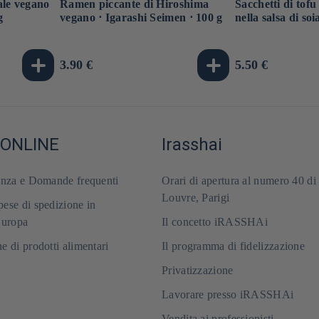
ale vegano
Ramen piccante di Hiroshima
Sacchetti di tofu
g
vegano ⋅ Igarashi Seimen ⋅ 100 g
nella salsa di so
Prezzo
3.90 €
Prezzo
5.50 €
di
di
listino
listino
 ONLINE
Irasshai
enza e Domande frequenti
Orari di apertura al numero 40 di
Louvre, Parigi
ese di spedizione in
Europa
Il concetto iRASSHAi
e di prodotti alimentari
Il programma di fidelizzazione
Privatizzazione
Lavorare presso iRASSHAi
Vendita ai professionisti