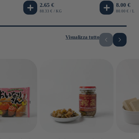
Prezzo
2.65 €
Prezzo
8.00 €
di
di
PREZZO
PER
PREZZO
PE
88.33 €
/
KG
80.00 €
/
L
UNITARIO
UNITARIO
listino
listino
Visualizza tutto