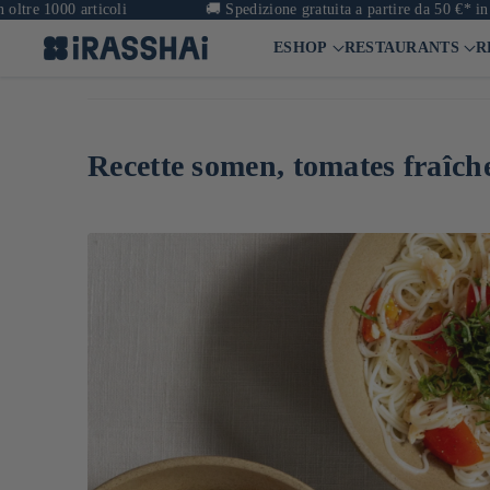
1000 articoli
🚚
Spedizione gratuita a partire da 50 €* in Franci
ESHOP
RESTAURANTS
R
Recette somen, tomates fraîche