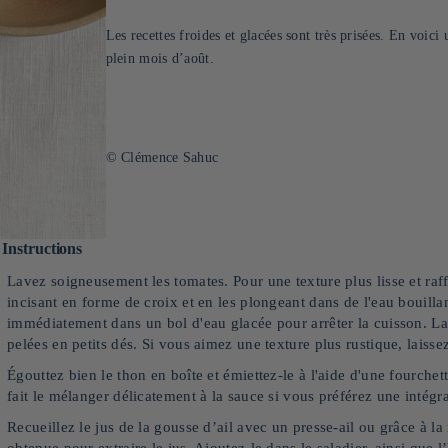
Les recettes froides et glacées sont très prisées. En voic
plein mois d’août.
© Clémence Sahuc
Instructions
Lavez soigneusement les tomates. Pour une texture plus lisse et raf
incisant en forme de croix et en les plongeant dans de l'eau bouilla
immédiatement dans un bol d'eau glacée pour arrêter la cuisson. L
pelées en petits dés. Si vous aimez une texture plus rustique, laiss
Égouttez bien le thon en boîte et émiettez-le à l'aide d'une fourche
fait le mélanger délicatement à la sauce si vous préférez une intég
Recueillez le jus de la gousse d’ail avec un presse-ail ou grâce à l
obtenue pour extraire le jus. Ajoutez-le dans le saladier, ainsi que 