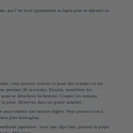
i une, que l’on ferait typiquement au Japon pour un déjeuner en
finée, vous pouvez enlever la peau des tomates en les
nte pendant 30 secondes. Ensuite, transférez-les
a peau se détachera facilement. Coupez les tomates
ez la peau. Réservez dans un grand saladier.
tte pour obtenir une texture légère. Vous pouvez tout à
ration plus homogène.
a méthode japonaise :
avec une râpe fine
, pressez la pulpe
l’huile. Mélangez.