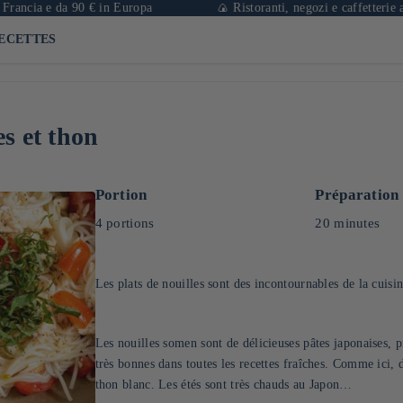
a e da 90 € in Europa
🍙 Ristoranti, negozi e caffetterie a Parig
ECETTES
s et thon
Portion
Préparation
4 portions
20 minutes
Les plats de nouilles sont des incontournables de la cuisin
Les nouilles somen sont de délicieuses pâtes japonaises, p
très bonnes dans toutes les recettes fraîches. Comme ici,
thon blanc. Les étés sont très chauds au Japon…