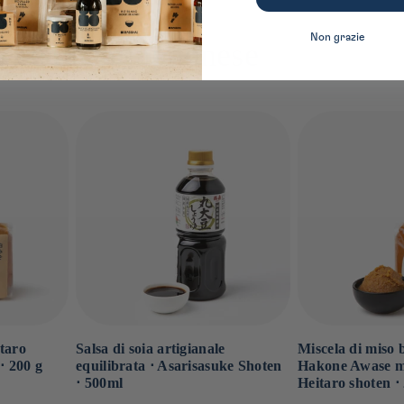
Non grazie
la cucina giapponese
Salsa di soia artigianale
Miscela di miso b
taro
equilibrata ⋅ Asarisasuke Shoten
Hakone Awase mi
⋅ 200 g
⋅ 500ml
Heitaro shoten ⋅