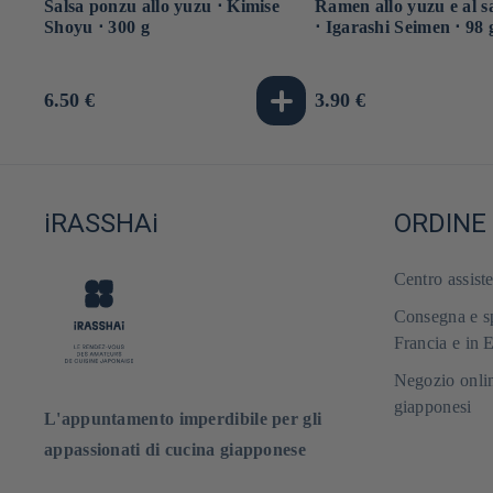
Salsa ponzu allo yuzu ⋅ Kimise
Ramen allo yuzu e al s
Shoyu ⋅ 300 g
⋅ Igarashi Seimen ⋅ 98 
Prezzo
6.50 €
Prezzo
3.90 €
di
di
listino
listino
iRASSHAi
ORDINE
Centro assist
Consegna e sp
Francia e in 
Negozio onlin
giapponesi
L'appuntamento imperdibile per gli
appassionati di cucina giapponese