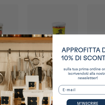
APPROFITTA 
10% DI SCON
con sesamo
Spazio di Furikake con alghe
Spazio di
utaba ⋅ 50G
nori e uova ⋅ futaba ⋅ 60g
nori e kat
sulla tua prima ordine o
iscrivendoti alla nost
newsletter!
Email
M’INSCRIRE