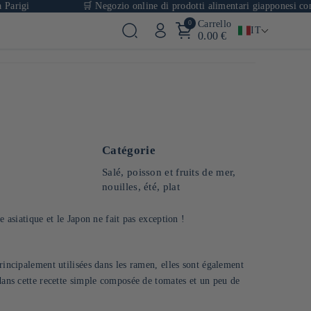
i
🛒 Negozio online di prodotti alimentari giapponesi con oltre 
0
Carrello
IT
0.00 €
Catégorie
Salé, poisson et fruits de mer,
nouilles, été, plat
e asiatique et le Japon ne fait pas exception !
rincipalement utilisées dans les ramen, elles sont également
 dans cette recette simple composée de tomates et un peu de