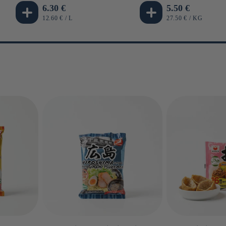
Prezzo
6.30 €
Prezzo
5.50 €
di
di
PREZZO
PER
PREZZO
PER
12.60 €
/
L
27.50 €
/
KG
UNITARIO
UNITARIO
listino
listino