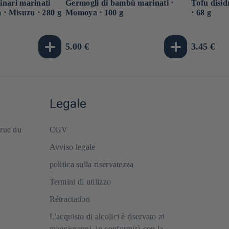
 inari marinati
Germogli di bambù marinati ⋅
Tofu disid
ia ⋅ Misuzu ⋅ 280 g
Momoya ⋅ 100 g
⋅ 68 g
Prezzo
5.00 €
Prezzo
3.45 €
di
di
listino
listino
Legale
 rue du
CGV
Avviso legale
politica sulla riservatezza
Termini di utilizzo
Rétractation
L'acquisto di alcolici è riservato ai
maggiorenni, in conformità con la