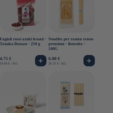
Noodles per ramen esteso
Fagioli rossi azuki lessati ⋅
premium ⋅ ibonoito ⋅
Tanaka Bussan ⋅ 250 g
240G
Prezzo
6.80 €
Prezzo
4.75 €
di
di
PREZZO
PER
PREZZO
PER
28.33 €
/
KG
19.00 €
/
KG
UNITARIO
UNITARIO
listino
listino