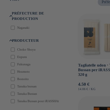
Préfe
e
:
PRÉFECTURE DE
PRODUCTION
Nagasaki
PRODUCTEUR
Choko Shoyu
Enpura
Fukunaga
Tagliatelle udon ⋅
Bussan per iRASS
Houmoto
320 g
Ibonoito
Prezzo
4.50 €
Tanaka bussan
di
PREZZO
PER
14.06 €
/
KG
UNITARIO
Tanaka Bussan
listino
Tanaka Bussan pour iRASSHAi