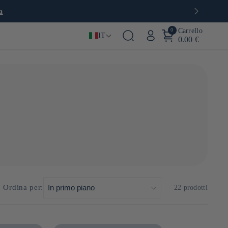
a
0
Carrello
IT
0.00 €
l mare e costellata di isole, gode di un clima mite e di un
astella, un dolce soffice introdotto dai navigatori europei,
nza per la produzione di
shoyu
(salsa di soia),
miso
e frutti
Ordina per:
22 prodotti