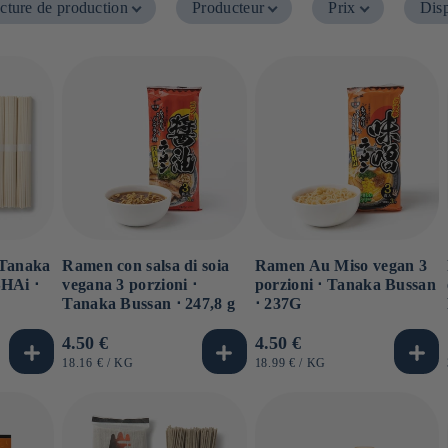
cture de production
Producteur
Prix
Disp
 Tanaka
Ramen con salsa di soia
Ramen Au Miso vegan 3
HAi ⋅
vegana 3 porzioni ⋅
porzioni ⋅ Tanaka Bussan
Tanaka Bussan ⋅ 247,8 g
⋅ 237G
Prezzo
4.50 €
Prezzo
4.50 €
di
di
PREZZO
PER
PREZZO
PER
18.16 €
/
KG
18.99 €
/
KG
UNITARIO
UNITARIO
listino
listino