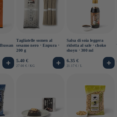
Tagliatelle somen al
Salsa di soia leggera
 Bussan
sesamo nero ⋅ Enpura ⋅
ridotta al sale ⋅ choko
200 g
shoyu ⋅ 300 ml
Prezzo
5.40 €
Prezzo
6.35 €
di
di
PREZZO
PER
PREZZO
PER
27.00 €
/
KG
21.17 €
/
L
UNITARIO
UNITARIO
listino
listino