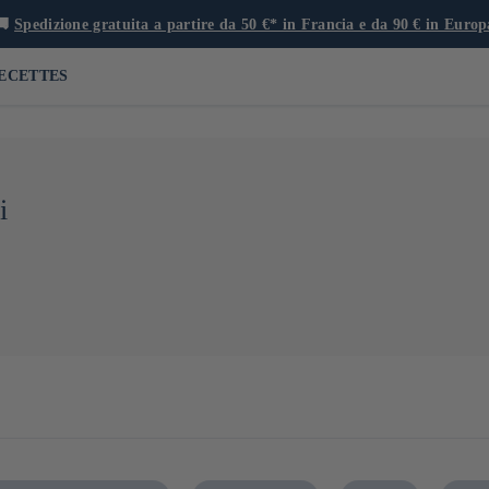
🚚
Spedizione gratuita a partire da 50 €* in Francia e da 90 € in Europ
ECETTES
i
asaki è un crocevia storico di scambi culturali e culinari. Bagnata da
 di Nagasaki è ricca di specialità uniche, a cominciare dalla famosa c
ispirato ai sapori cinesi. La prefettura è anche un centro di eccelle
ndate di generazione in generazione
.