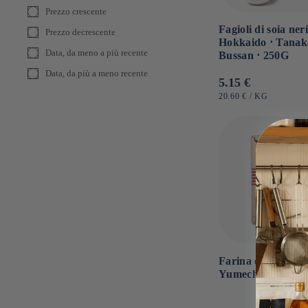
Prezzo crescente
Fagioli di soia ner
Prezzo decrescente
Hokkaido ⋅ Tanak
Data, da meno a più recente
Bussan ⋅ 250G
Data, da più a meno recente
Prezzo
5.15 €
di
PREZZO
PER
20.60 €
/
KG
UNITARIO
listino
Farina di grano
Yumechikara ⋅ 25