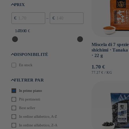
PRIX
€
€
–
1.70 €
140.00 €
Miscela di 7 spezie
shichimi ⋅ Tanaka
DISPONIBILITÉ
⋅ 22 g
En stock
Prezzo
1.70 €
di
PREZZO
PER
77.27 €
/
KG
UNITARIO
listino
FILTRER PAR
In primo piano
Più pertinenti
Best seller
In ordine alfabetico, A-Z
In ordine alfabetico, Z-A