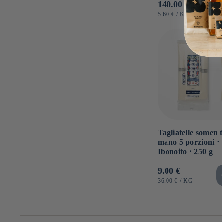
Prezzo
140.00 €
di
PREZZO
PER
5.60 €
/
KG
UNITARIO
listino
Tagliatelle somen t
mano 5 porzioni ⋅
Ibonoito ⋅ 250 g
Prezzo
9.00 €
di
PREZZO
PER
36.00 €
/
KG
UNITARIO
listino