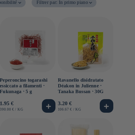
onibilité
Filtrer par
:
In primo piano
Peperoncino togarashi
Ravanello disidratato
essiccato a filamenti ⋅
Déakon in Julienne ⋅
Fukunaga ⋅ 5 g
Tanaka Bussan ⋅ 30G
Prezzo
1.95 €
Prezzo
3.20 €
di
di
PREZZO
PER
PREZZO
PER
390.00 €
/
KG
106.67 €
/
KG
UNITARIO
UNITARIO
listino
listino