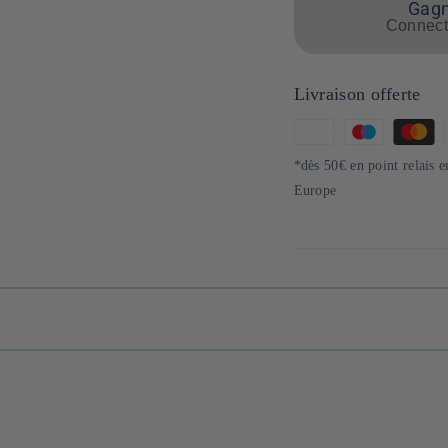
Gagne
Connecte
Livraison offerte
Moyens
de
*dès 50€ en point relais 
paiement
Europe