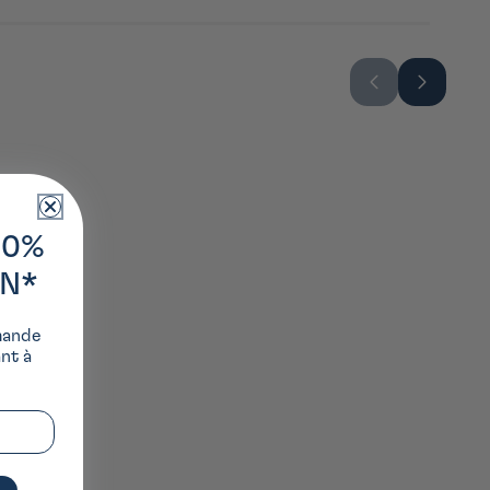
10%
ON*
mande
ant à