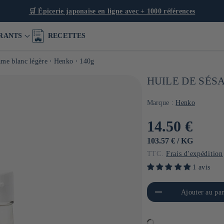
🚚
Livraison offerte dès 50€* en France & dès 90€ en Europe
RANTS
RECETTES
ame blanc légère ⋅ Henko ⋅ 140g
HUILE DE SÉS
Marque :
Henko
Prix
14.50 €
habituel
PRIX
PAR
103.57 €
/
KG
UNITAIRE
TTC.
Frais d'expédition
1 avis
Réduire la quantité de Default
Aug
Ajouter au pan
Title