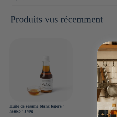
Glucides : 0g
16cm x 6cm x 6cm
Dont sucres : g
Produits vus récemment
Sel : 0g
Huile de sésame blanc légère ⋅
henko ⋅ 140g