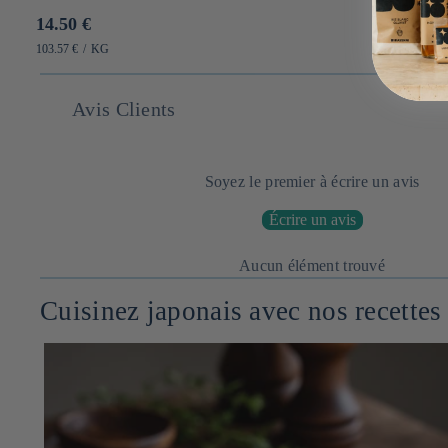
Prix
14.50 €
habituel
PRIX
PAR
103.57 €
/
KG
UNITAIRE
Avis Clients
Soyez le premier à écrire un avis
Écrire un avis
Aucun élément trouvé
Cuisinez japonais avec nos recettes