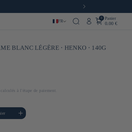
0
Panier
FR
0.00 €
AME BLANC LÉGÈRE ⋅ HENKO ⋅ 140G
calculés à l'étape de paiement.
menter la quantité de
ier
Default Title