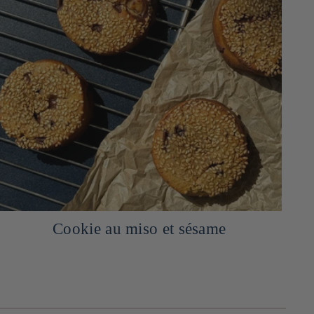
Lieu jaune laqué au miso et menthe avec
ses épinards au sésame