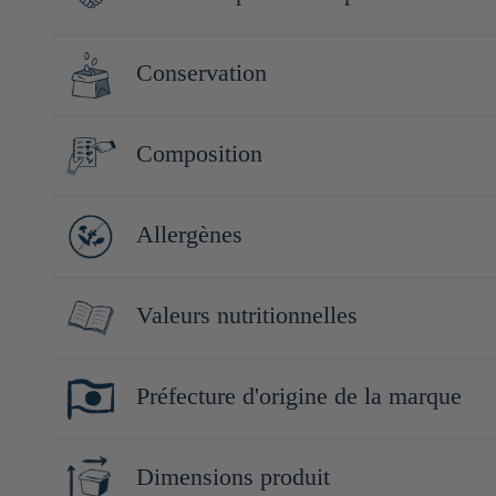
Yutaka Yamada, le fondateur de Yamada Kyoto Corporation, étai
Conservation
l'initie et la macrobiotique, ce qui lui aurait permis de redeve
Hommes comme pour la société". Au début il fabriquait de l'huile
Conserver à l'abri de la lumière, de la chaleur et de l'humidité.
Composition
Le surnom de l'entreprise "Henko", qui signifie "déterminé', s
Huile de sésame 100%
Allergènes
Sésame
Valeurs nutritionnelles
Pour 100g :
Préfecture d'origine de la marque
Énergie : 900kcal/3766kj
Protéines : 0g
Tokyo
Lipides : 100g
Dimensions produit
Dont acides gras saturés : g