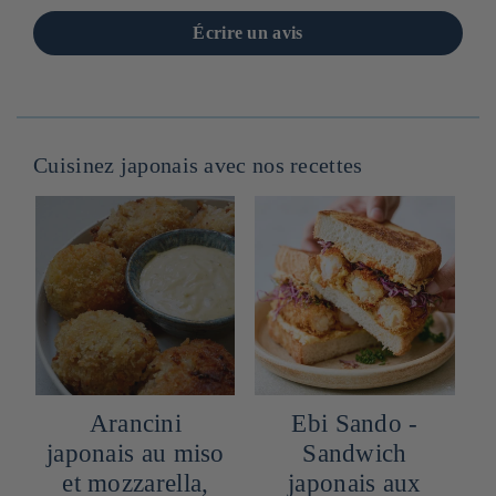
Écrire un avis
Cuisinez japonais avec nos recettes
Arancini
Ebi Sando -
o
japonais au miso
Sandwich
et mozzarella,
japonais aux
R