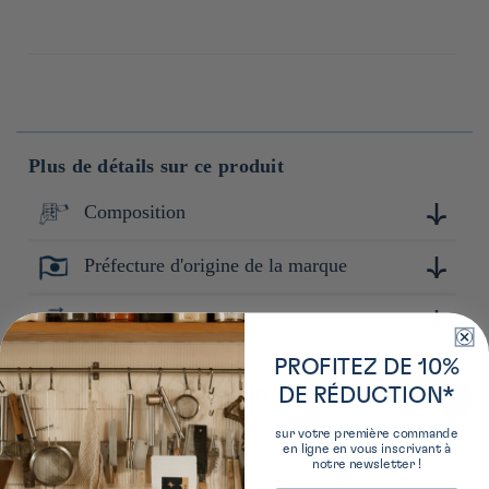
Plus de détails sur ce produit
Composition
Préfecture d'origine de la marque
Livre
1500
Dimensions produit
2cm x 21cm x 15cm
PROFITEZ DE 10%
Produits vus récemment
DE RÉDUCTION*
sur votre première commande
en ligne en vous inscrivant à
notre newsletter !