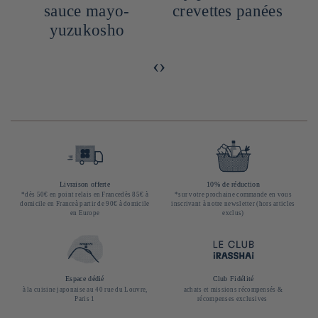
sauce mayo-
crevettes panées
yuzukosho
‹
›
Livraison offerte
10% de réduction
*dès 50€ en point relais en Francedès 85€ à
*sur votre prochaine commande en vous
domicile en Franceà partir de 90€ à domicile
inscrivant à notre newsletter (hors articles
en Europe
exclus)
Espace dédié
Club Fidélité
à la cuisine japonaise au 40 rue du Louvre,
achats et missions récompensés &
Paris 1
récompenses exclusives