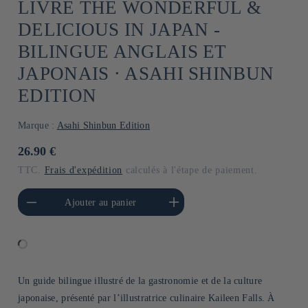
LIVRE THE WONDERFUL &
DELICIOUS IN JAPAN -
BILINGUE ANGLAIS ET
JAPONAIS ⋅ ASAHI SHINBUN
EDITION
Marque :
Asahi Shinbun Edition
Prix
26.90 €
habituel
TTC.
Frais d'expédition
calculés à l'étape de paiement.
a quantité de Default
Augmenter la quantité de
Ajouter au panier
Title
Default Title
Un guide bilingue illustré de la gastronomie et de la culture
japonaise, présenté par l’illustratrice culinaire Kaileen Falls. À