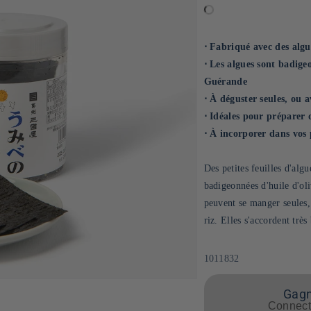
⋅ Fabriqué avec des algu
⋅ Les algues sont badigeo
Guérande
⋅ À déguster seules, ou 
⋅ Idéales pour préparer 
⋅ À incorporer dans vos 
Des petites feuilles d'algu
badigeonnées d'huile d'oli
peuvent se manger seules, 
riz. Elles s'accordent très
SKU:
1011832
Gagne
Connecte