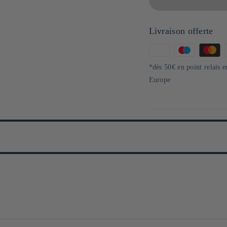
Livraison offerte
Moyens
de
*dès 50€ en point relais 
paiement
Europe