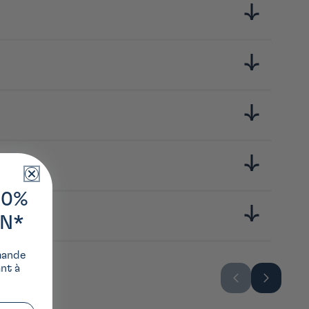
proposer des produits de grande qualité.
10%
ON*
mande
ant à