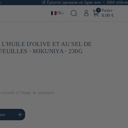
🛒 Épicerie japonaise en ligne avec + 1000 références
0
Panier
FR
0.00 €
 L'HUILE D'OLIVE ET AU SEL DE
EUILLES ⋅ MIKUNIYA ⋅ 230G
calculés à l'étape de paiement.
menter la quantité de
ier
Default Title