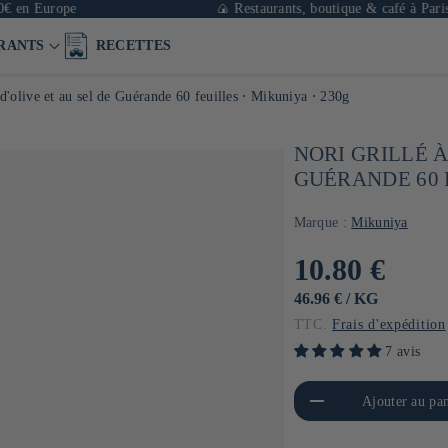
urope
🍙 Restaurants, boutique & café à Paris
RANTS
RECETTES
e d'olive et au sel de Guérande 60 feuilles ⋅ Mikuniya ⋅ 230g
NORI GRILLÉ À
GUÉRANDE 60 F
Marque :
Mikuniya
Prix
10.80 €
habituel
PRIX
PAR
46.96 €
/
KG
UNITAIRE
TTC.
Frais d'expédition
7 avis
Réduire la quantité de Default
Aug
Ajouter au pan
Title