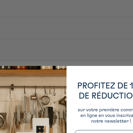
aient pour habitude de badigeonner leurs algues d'huile et de sel de mer.
nori. L'entreprise perpétue un savoir-faire transmis depuis l'ère Edo, pour 
e guérande (France, Bretagne)
PROFITEZ DE 
DE RÉDUCTI
sur votre première com
en ligne en vous inscriv
notre newsletter !
Email