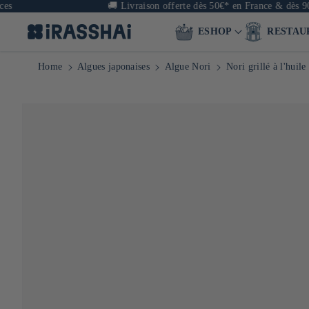
🚚
Livraison offerte dès 50€* en France & dès 90€ en E
ESHOP
RESTAU
Home
Algues japonaises
Algue Nori
Nori grillé à l'huil