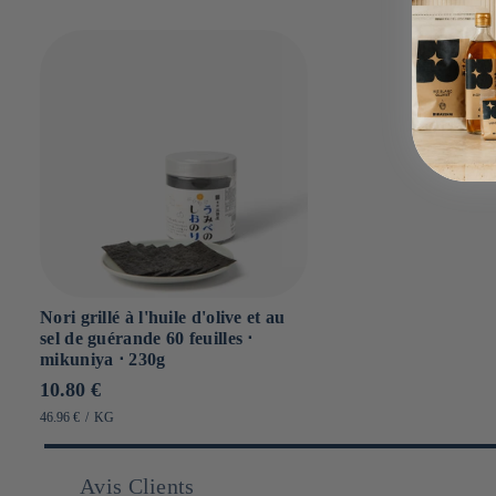
Nori grillé à l'huile d'olive et au
sel de guérande 60 feuilles ⋅
mikuniya ⋅ 230g
Prix
10.80 €
habituel
PRIX
PAR
46.96 €
/
KG
UNITAIRE
Avis Clients