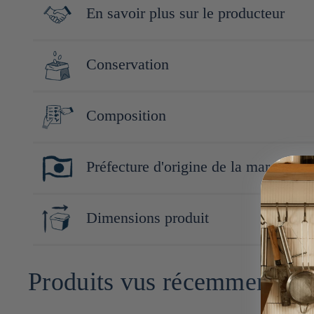
Ces algues ont été crée en hommages aux pêcheur d'Ariake qui av
En savoir plus sur le producteur
Fondée en 1918, Mikuniya est spécialisée dans la production de 
Conservation
Conserver à l'abri de la lumière, de la chaleur et de l'humidité.
Composition
Algue nori grillée (Japon), huile d'olive (Italie, Sicile), Sel d
Préfecture d'origine de la marque
Hiroshima
Dimensions produit
12cm x 11cm x 11cm
Produits vus récemment