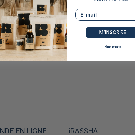
Email
M’INSCRIRE
Non merci
DE EN LIGNE
iRASSHAi