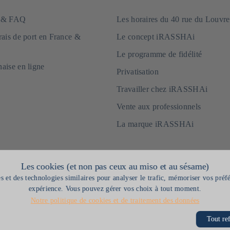
e & FAQ
Les horaires du 40 rue du Louvre
frais de port en France &
Le concept iRASSHAi
Le programme de fidélité
naise en ligne
Privatisation
Travailler chez iRASSHAi
Vente aux professionnels
La marque iRASSHAi