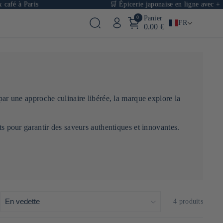
fé à Paris
🛒 Épicerie japonaise en ligne avec + 100
0
Panier
FR
0.00 €
 par une approche culinaire libérée, la marque explore la
ts pour garantir des saveurs authentiques et innovantes.
:
4 produits