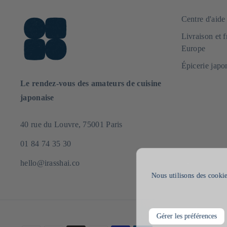
Centre d'aid
Livraison et 
Europe
Épicerie japo
Le rendez-vous des amateurs de cuisine
japonaise
40 rue du Louvre, 75001 Paris
01 84 74 35 30
hello@irasshai.co