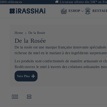
0 références
🚚
Livraison offerte dès 50€* en Franc
ESHOP
RESTAU
Home
De la Rosée
C
De la Rosée
o
De la rosée est une marque française innovante spécialisée 
richesse du miel en le mariant à des ingrédients surprenants
l
Les produits sont confectionnés de manière artisanale et ch
l
Redécouvrez le miel à travers des créations artisanales inno
e
c
Voir Plus
t
i
o