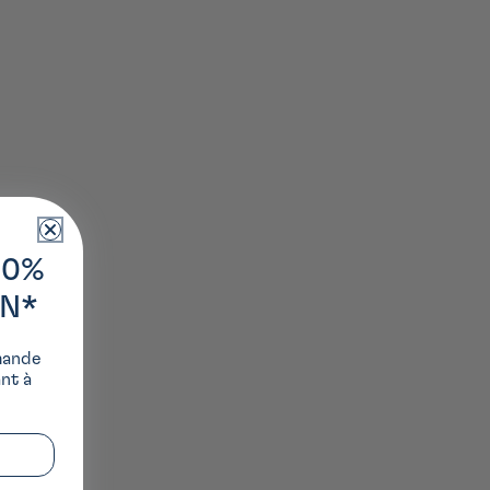
10%
ON*
mande
ant à