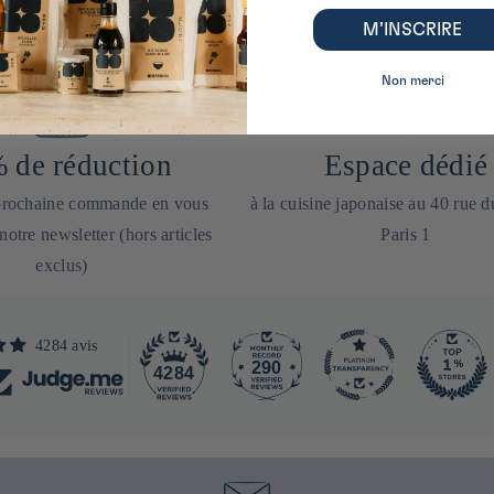
M’INSCRIRE
Non merci
 de réduction
Espace dédié
 prochaine commande en vous
à la cuisine japonaise au 40 rue 
 notre newsletter (hors articles
Paris 1
exclus)
4284 avis
290
4284