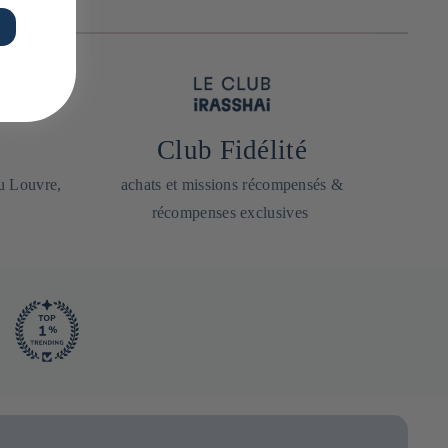
Club Fidélité
du Louvre,
achats et missions récompensés &
récompenses exclusives