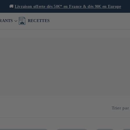
🚚
Livraison offerte dès 50€* en France & dès 90€ en Europe
RANTS
RECETTES
uvoir la gastronomie de Kyushu en proposant des produits sains fabr
illes et les fruits dans diverses préparations.
Trier par 