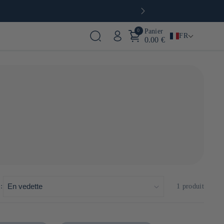
0
Panier
FR
0.00 €
iqués artisanalement sans additifs et sans pesticides. La
:
1 produit