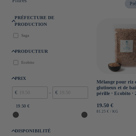
Filtres
Pré
n
:
PRÉFECTURE DE
PRODUCTION
Saga
PRODUCTEUR
Ecobito
PRIX
Mélange pour riz 
glutineux et de bai
€
€
–
pérille ⋅ Ecobito ⋅
Prix
19.50 €
19.50 €
19.50 €
habituel
PRIX
PAR
81.25 €
/
KG
UNITAIRE
DISPONIBILITÉ