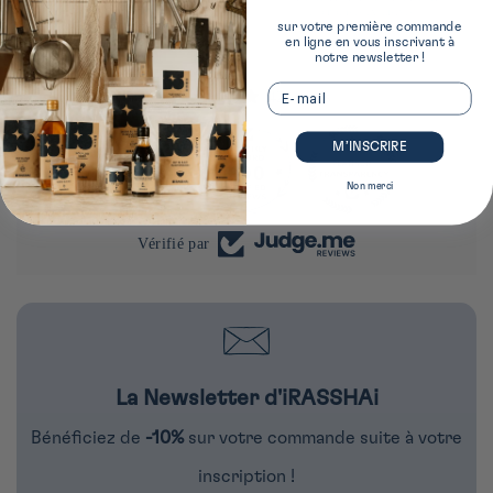
Paris 1
récompenses exclusives
sur votre première commande
en ligne en vous inscrivant à
notre newsletter !
Email
4284 avis
M’INSCRIRE
290
4284
Non merci
Vérifié par
La Newsletter d'iRASSHAi
Bénéficiez de
-10%
sur votre commande suite à votre
inscription !