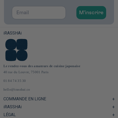
Email
M'inscrire
iRASSHAi
Le rendez-vous des amateurs de cuisine japonaise
40 rue du Louvre, 75001 Paris
01 84 74 35 30
hello@irasshai.co
COMMANDE EN LIGNE
iRASSHAi
Centre d'aide & FAQ
Livraison et frais de port en France & Europe
LÉGAL
Les horaires du 40 rue du Louvre, Paris