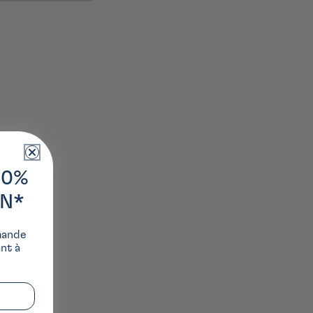
10%
ON*
mande
ant à