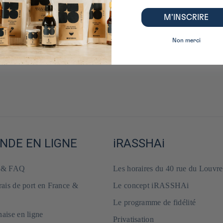
M’INSCRIRE
Non merci
DE EN LIGNE
iRASSHAi
e & FAQ
Les horaires du 40 rue du Louvre
frais de port en France &
Le concept iRASSHAi
Le programme de fidélité
naise en ligne
Privatisation