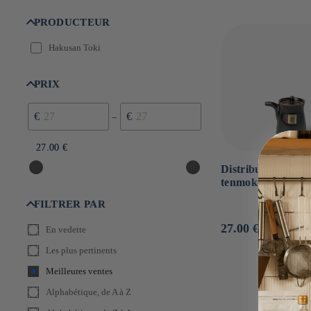
n
:
PRODUCTEUR
Hakusan Toki
PRIX
€
€
–
27.00 €
27.00 €
Distributeur à sau
tenmoku ⋅ Hakusa
FILTRER PAR
Prix
27.00 €
En vedette
habituel
Les plus pertinents
Meilleures ventes
Alphabétique, de A à Z