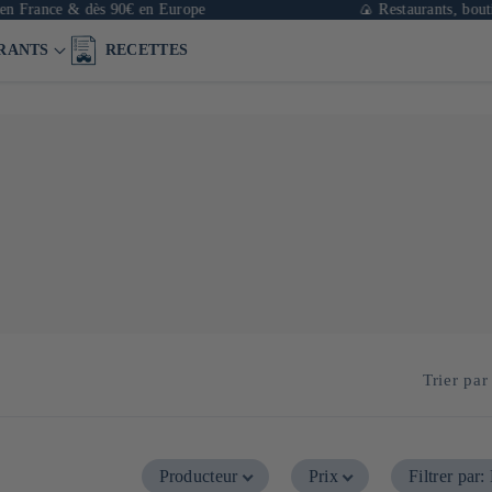
n France & dès 90€ en Europe
🍙 Restaurants, boutiq
RANTS
RECETTES
Trier par 
Producteur
Prix
Filtrer par
: