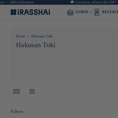
c + 1000 références
🚚
Livraison offerte dès 50€* e
ESHOP
RESTAU
Home
Hakusan Toki
C
Hakusan Toki
o
l
l
e
c
t
i
o
Filtres