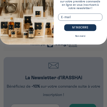
sur votre première commande
en ligne en vous inscrivant à
notre newsletter !
4286 avis
Email
M’INSCRIRE
290
4286
Non merci
Vérifié par
La Newsletter d'iRASSHAi
Bénéficiez de
-10%
sur votre commande suite à votre
inscription !
Email