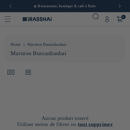
 en Europe
🍙 Restaurants, boutique & café à Paris
0
Home
Marutou Bussanhanbai
C
Marutou Bussanhanbai
o
l
l
e
c
t
i
o
n
Aucun produit trouvé
:
Utiliser moins de filtres ou
tout supprimer