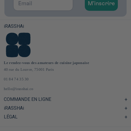
M'inscrire
iRASSHAi
Le rendez-vous des amateurs de cuisine japonaise
40 rue du Louvre, 75001 Paris
01 84 74 35 30
hello@irasshai.co
COMMANDE EN LIGNE
iRASSHAi
Centre d'aide & FAQ
Livraison et frais de port en France & Europe
LÉGAL
Les horaires du 40 rue du Louvre, Paris
Épicerie japonaise en ligne
Le concept iRASSHAi
CGV