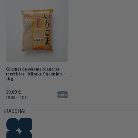
UNITAIRE
UNITAIRE
Graines de sésame blanches
torréfiées ⋅ Mitake Shokuhin ⋅
1kg
Prix
19.00 €
épuisé
habituel
PRIX
PAR
19.00 €
/
KG
UNITAIRE
iRASSHAi