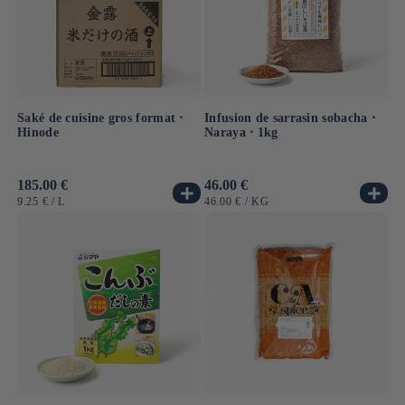
Saké de cuisine gros format ⋅
Infusion de sarrasin sobacha ⋅
Hinode
Naraya ⋅ 1kg
Prix
185.00 €
Prix
46.00 €
habituel
habituel
PRIX
PAR
PRIX
PAR
9.25 €
/
L
46.00 €
/
KG
UNITAIRE
UNITAIRE