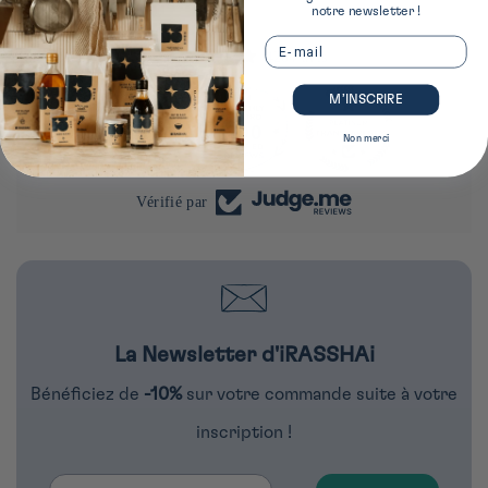
notre newsletter !
Email
4284 avis
M’INSCRIRE
290
4284
Non merci
Vérifié par
La Newsletter d'iRASSHAi
Bénéficiez de
-10%
sur votre commande suite à votre
inscription !
Email