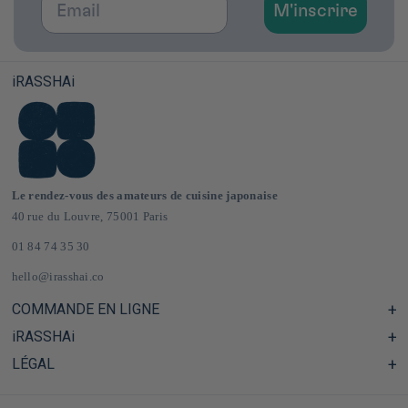
M'inscrire
iRASSHAi
Le rendez-vous des amateurs de cuisine japonaise
40 rue du Louvre, 75001 Paris
01 84 74 35 30
hello@irasshai.co
COMMANDE EN LIGNE
iRASSHAi
Centre d'aide & FAQ
Livraison et frais de port en France & Europe
LÉGAL
Les horaires du 40 rue du Louvre, Paris
Épicerie japonaise en ligne
Le concept iRASSHAi
CGV