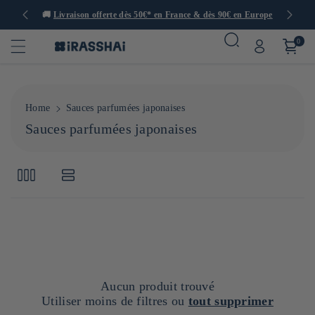
 offerte dès 50€* en France & dès 90€ en Europe
🍙 Restaurants, boutiqu
0
Home
Sauces parfumées japonaises
C
Sauces parfumées japonaises
o
l
l
e
c
t
i
o
n
Aucun produit trouvé
:
Utiliser moins de filtres ou
tout supprimer