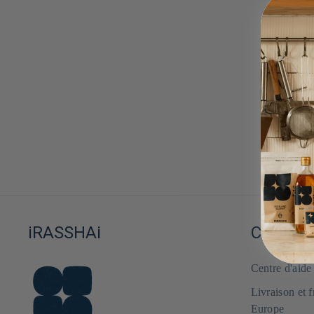
n
:
iRASSHAi
COMMAN
Centre d'aid
Livraison et 
Europe