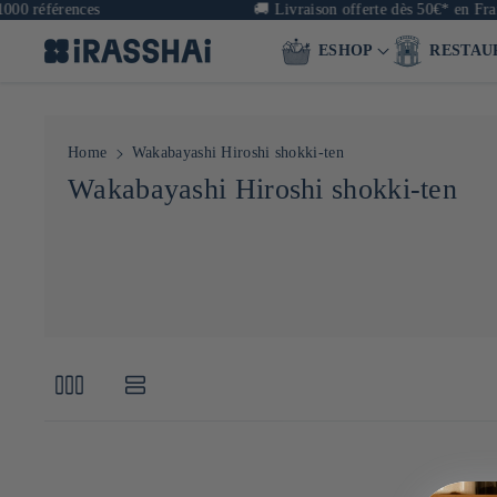
00 références
🚚
Livraison offerte dès 50€* en Fran
ESHOP
RESTAU
Home
Wakabayashi Hiroshi shokki-ten
C
Wakabayashi Hiroshi shokki-ten
o
l
l
e
c
t
i
o