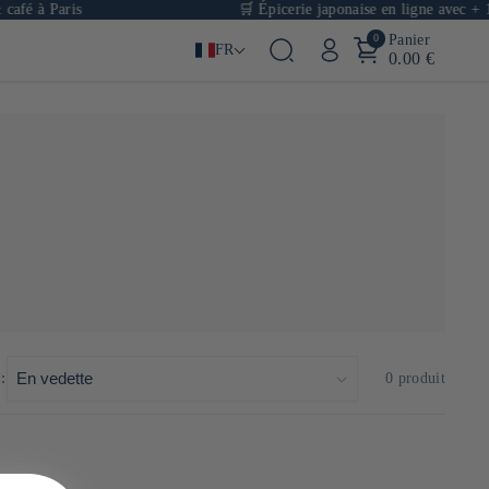
afé à Paris
🛒 Épicerie japonaise en ligne avec + 10
0
Panier
FR
0.00 €
:
0 produit