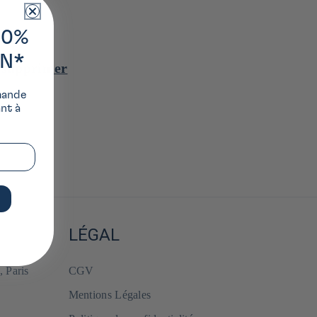
10%
é
ON*
 supprimer
mande
ant à
LÉGAL
, Paris
CGV
Mentions Légales