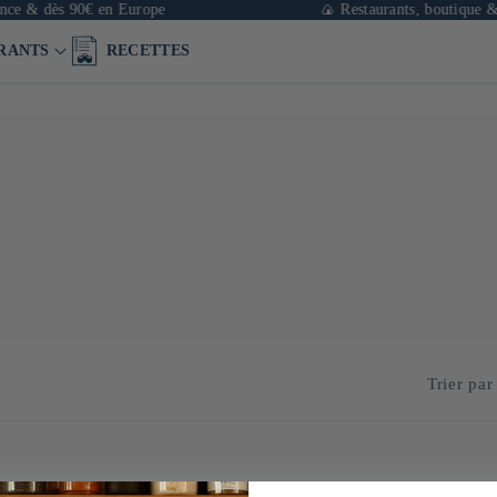
ce & dès 90€ en Europe
🍙 Restaurants, boutique & c
RANTS
RECETTES
Trier par 