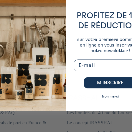
PROFITEZ DE 
Aucun produit trouv
DE RÉDUCTI
Utiliser moins de filtres ou
tout
sur votre première com
en ligne en vous inscriv
notre newsletter !
Email
M’INSCRIRE
DE EN LIGNE
iRASSHAi
Non merci
e & FAQ
Les horaires du 40 rue du Louvre
frais de port en France &
Le concept iRASSHAi