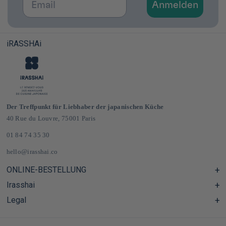
Anmelden
iRASSHAi
Der Treffpunkt für Liebhaber der japanischen Küche
40 Rue du Louvre, 75001 Paris
01 84 74 35 30
hello@irasshai.co
ONLINE-BESTELLUNG
Irasshai
Hilfezentrum & FAQ
Lieferung und Versandkosten in Frankreich und Europa
Legal
Öffnungszeiten in der Rue du Louvre 40, Paris
Japanischer Online-Lebensmittelladen
Das iRASSHAi-Konzept
CGV
Das Treueprogramm