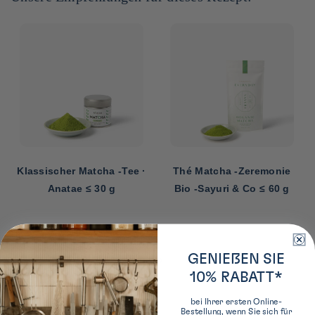
Klassischer Matcha -Tee ·
Thé Matcha -Zeremonie
Anatae ≤ 30 g
Bio -Sayuri & Co ≤ 60 g
‹
›
GENIEßEN SIE
10% RABATT*
bei Ihrer ersten Online-
Bestellung, wenn Sie sich für