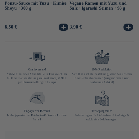
Ponzu-Sauce mit Yuzu ⋅ Kimise
Vegane Ramen mit Yuzu und
Ve
Shoyu ⋅ 300 g
Salz ⋅ Igarashi Seimen ⋅ 98 g
Hi
10
Normaler
6.50 €
Normaler
3.90 €
No
3.
Preis
Preis
Pr
Gratisversand
10% Reduktion
*ab 50 € an einer Abholstelle in Frankreich, ab
*auf Ihre nächste Bestellung, wenn Sie unseren
85 € per Hauszustellung in Frankreich, ab 90 €
Newsletter abonnieren (ausgenommen sind
per Hauszustellung in Europa
bestimmte Artikel)
Engagierter Bereich
Treueprogramm
In der japanischen Küche in 40 Rue du Louvre,
Belohnungen für Einkäufe und Aufträge &
Paris 1
exklusive Belohnungen