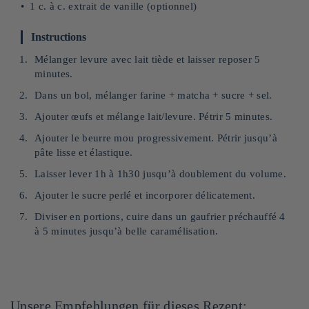
1 c. à c. extrait de vanille (optionnel)
Instructions
Mélanger levure avec lait tiède et laisser reposer 5
minutes.
Dans un bol, mélanger farine + matcha + sucre + sel.
Ajouter œufs et mélange lait/levure. Pétrir 5 minutes.
Ajouter le beurre mou progressivement. Pétrir jusqu’à
pâte lisse et élastique.
Laisser lever 1h à 1h30 jusqu’à doublement du volume.
Ajouter le sucre perlé et incorporer délicatement.
Diviser en portions, cuire dans un gaufrier préchauffé 4
à 5 minutes jusqu’à belle caramélisation.
Unsere Empfehlungen für dieses Rezept: