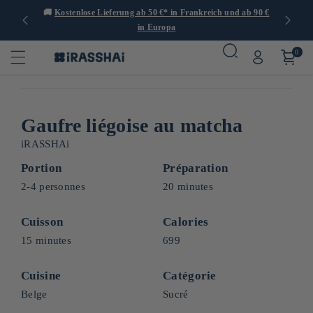
er 1.000
🚚
Kostenlose Lieferung ab 50 €* in Frankreich und ab 90 €
🍙
in Europa
0
Gaufre liégoise au matcha
iRASSHAi
Portion
Préparation
2-4 personnes
20 minutes
Cuisson
Calories
15 minutes
699
Cuisine
Catégorie
Belge
Sucré