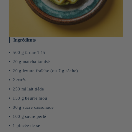
Ingrédients
500 g farine T45
20 g matcha tamisé
20 g levure fraîche (ou 7 g sèche)
2 œufs
250 ml lait tiède
150 g beurre mou
80 g sucre cassonade
100 g sucre perlé
1 pincée de sel