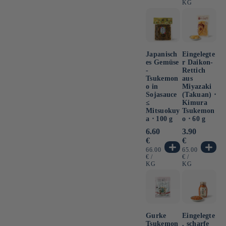
KG
Japanisch
Eingelegte
es Gemüse
r Daikon-
-
Rettich
Tsukemon
aus
o in
Miyazaki
Sojasauce
(Takuan) ⋅
≤
Kimura
Mitsuokuy
Tsukemon
a ⋅ 100 g
o ⋅ 60 g
Normaler
6.60
Normaler
3.90
Preis
Preis
€
€
GRUNDPREIS
GRUNDPREIS
66.00
65.00
PRO
PRO
€
/
€
/
KG
KG
Gurke
Eingelegte
Tsukemon
, scharfe