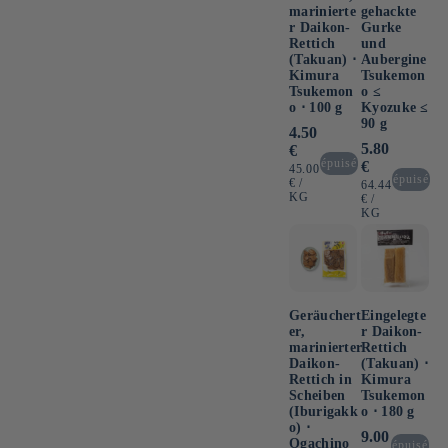
marinierte
gehackte
r Daikon-
Gurke
Rettich
und
(Takuan) ⋅
Aubergine
Kimura
Tsukemon
Tsukemon
o ≤
o ⋅ 100 g
Kyozuke ≤
90 g
Normaler
4.50
Preis
Normaler
5.80
€
Preis
épuisé
€
GRUNDPREIS
45.00
épuisé
PRO
€
/
GRUNDPREIS
64.44
KG
PRO
€
/
KG
Geräuchert
Eingelegte
er,
r Daikon-
marinierter
Rettich
Daikon-
(Takuan) ⋅
Rettich in
Kimura
Scheiben
Tsukemon
(Iburigakk
o ⋅ 180 g
o) ⋅
Normaler
9.00
Ogachino
épuisé