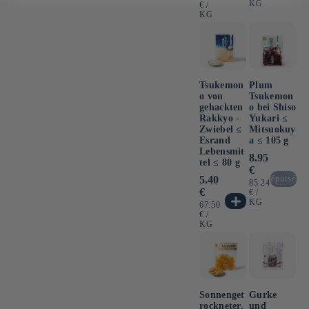
KG
PRO
€
/
KG
Tsukemon
Plum
o von
Tsukemon
gehackten
o bei Shiso
Rakkyo -
Yukari ≤
Zwiebel ≤
Mitsuokuy
Esrand
a ≤ 105 g
Lebensmit
Normaler
8.95
tel ≤ 80 g
Preis
€
Normaler
5.40
épuisé
GRUNDPREIS
85.24
Preis
€
PRO
€
/
KG
GRUNDPREIS
67.50
PRO
€
/
KG
Sonnenget
Gurke
rockneter,
und