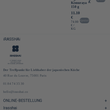
Preis
€
Kimuraya ⋅
150 g
Normaler
11.10
Preis
€
épuisé
GRUNDPREIS
74.00
PRO
€
/
KG
iRASSHAi
Der Treffpunkt für Liebhaber der japanischen Küche
40 Rue du Louvre, 75001 Paris
01 84 74 35 30
hello@irasshai.co
ONLINE-BESTELLUNG
Irasshai
Hilfezentrum & FAQ