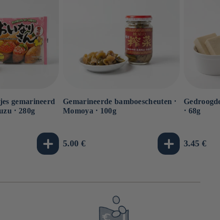
kjes gemarineerd
Gemarineerde bamboescheuten ⋅
Gedroogde 
suzu ⋅ 280g
Momoya ⋅ 100g
⋅ 68g
Normale
5.00 €
Normale
3.45 €
prijs
prijs