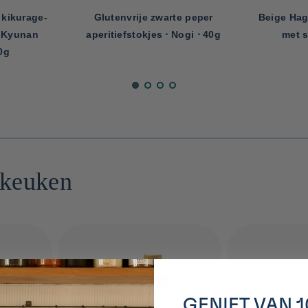
kikurage-
Glutenvrije zwarte peper
Beige Hag
⋅ Kyunan
aperitiefstokjes ⋅ Nogi ⋅ 40g
met s
0g
 keuken
GENIET VAN 