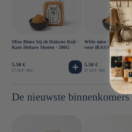
Miso Blanc bij de Hakone Koji ⋅
Witte miso ⋅ Kato Heit
Kato Heitaro Shoten ⋅ 200G
voor iRASSHAi ⋅ 200g
Normale
5.50 €
Normale
5.50 €
prijs
prijs
EENHEIDSPRIJS
PER
EENHEIDSPRIJS
PER
27.50 €
/
KG
27.50 €
/
KG
De nieuwste binnenkomers