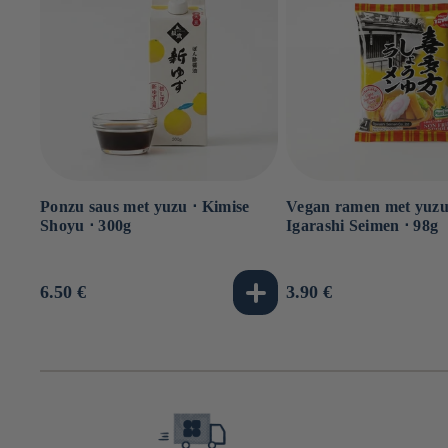
Ponzu saus met yuzu ⋅ Kimise
Vegan ramen met yuzu 
Shoyu ⋅ 300g
Igarashi Seimen ⋅ 98g
Normale
6.50 €
Normale
3.90 €
prijs
prijs