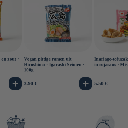
en zout ⋅
Vegan pittige ramen uit
Inariage-tofuza
Hiroshima ⋅ Igarashi Seimen ⋅
in sojasaus ⋅ Mi
100g
Normale
3.90 €
Normale
5.50 €
prijs
prijs